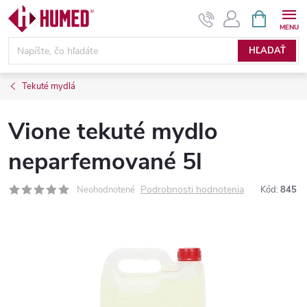
Prejsť
NÁKUPN
KOŠÍK
na
obsah
HĽADAŤ
Tekuté mydlá
Vione tekuté mydlo
neparfemované 5l
Podrobnosti hodnotenia
Neohodnotené
Kód:
845