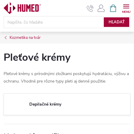
Prejsť
NÁKUPN
KOŠÍK
na
obsah
HĽADAŤ
Kozmetika na tvár
Pleťové krémy
Pleťové krémy s prírodnými zložkami poskytujú hydratáciu, výživu a
ochranu. Vhodné pre rôzne typy pleti aj denné použitie.
Depilačné krémy