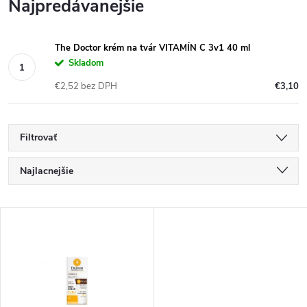
Najpredávanejšie
The Doctor krém na tvár VITAMÍN C 3v1 40 ml
Skladom
€2,52 bez DPH
€3,10
Filtrovať
R
Najlacnejšie
a
Najdrahšie
V
Najpredávanejšie
d
ý
Abecedne
e
p