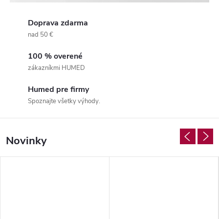
d
Doprava zdarma
e
nad 50 €
100 % overené
zákazníkmi HUMED
Humed pre firmy
Spoznajte všetky výhody.
Novinky