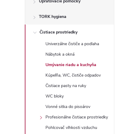
Upratovacie pomôcky
n
TORK hygiena
ý
p
Čistiace prostriedky
Univerzálne čističe a podlaha
a
Nábytok a okná
n
Umývanie riadu a kuchyňa
Kúpeľňa, WC, čističe odpadov
e
Čistiace pasty na ruky
l
WC bloky
Vonné sitka do pisoárov
Profesionálne čistiace prostriedky
Pohlcovač vlhkosti vzduchu