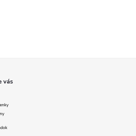
e vás
enky
ny
adok