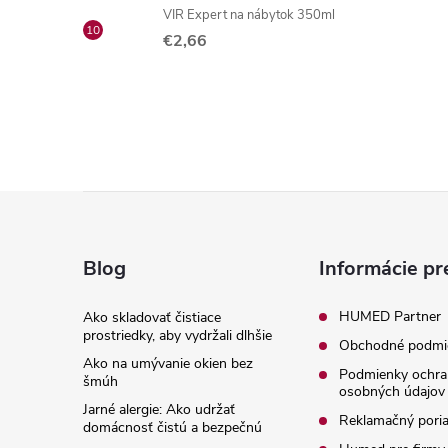
VIR Expert na nábytok 350ml
€2,66
Z
á
Blog
Informácie pr
p
HUMED Partner
Ako skladovať čistiace
prostriedky, aby vydržali dlhšie
Obchodné podmi
ä
Ako na umývanie okien bez
Podmienky ochra
šmúh
osobných údajov
t
Jarné alergie: Ako udržať
Reklamačný pori
domácnosť čistú a bezpečnú