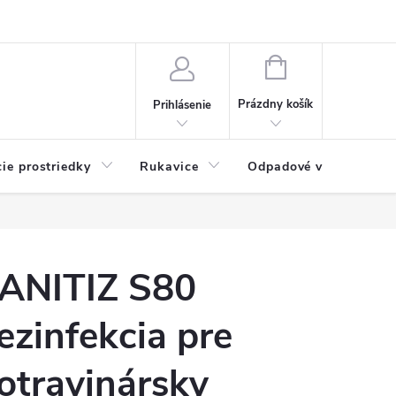
Možnosti platby
Blog
O nás
Kontakty
NÁKUPNÝ
KOŠÍK
Prázdny košík
Prihlásenie
cie prostriedky
Rukavice
Odpadové vrecia
ANITIZ S80
ezinfekcia pre
otravinársky