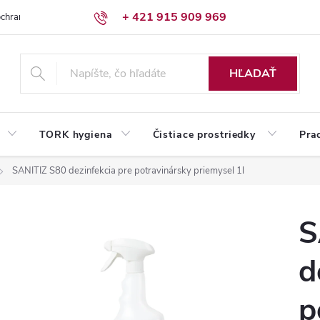
+ 421 915 909 969
chrany osobných údajov
Reklamačný poriadok
Humed pre firmy
HĽADAŤ
TORK hygiena
Čistiace prostriedky
Pra
SANITIZ S80 dezinfekcia pre potravinársky priemysel 1l
S
d
p