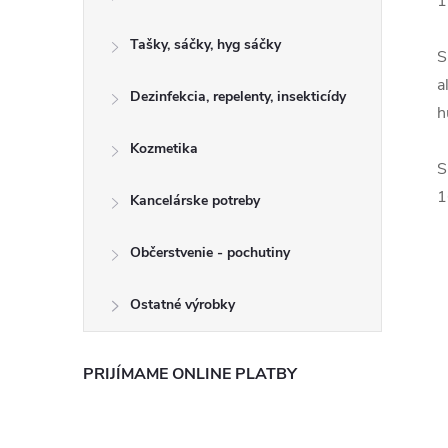
1
Tašky, sáčky, hyg sáčky
S
a
Dezinfekcia, repelenty, insekticídy
h
Kozmetika
S
1
Kancelárske potreby
Občerstvenie - pochutiny
Ostatné výrobky
PRIJÍMAME ONLINE PLATBY