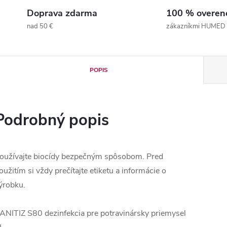
Doprava zdarma
100 % overen
nad 50 €
zákazníkmi HUMED
POPIS
Podrobný popis
oužívajte biocídy bezpečným spôsobom. Pred
oužitím si vždy prečítajte etiketu a informácie o
ýrobku.
ANITIZ S80 dezinfekcia pre potravinársky priemysel