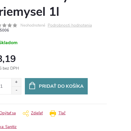
riemysel 1l
Podrobnosti hodnotenia
Neohodnotené
5006
Skladom
8,19
6 bez DPH
otková
:
PRIDAŤ DO KOŠÍKA
Opýtať sa
Zdieľať
Tlač
ka:
Sanitiz