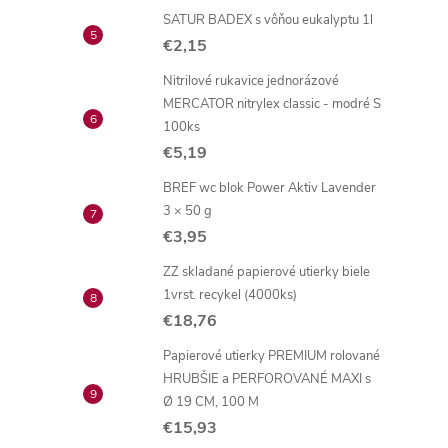
SATUR BADEX s vôňou eukalyptu 1l
€2,15
Nitrilové rukavice jednorázové
MERCATOR nitrylex classic - modré S
100ks
€5,19
BREF wc blok Power Aktiv Lavender
3 × 50 g
€3,95
ZZ skladané papierové utierky biele
1vrst. recykel (4000ks)
€18,76
Papierové utierky PREMIUM rolované
HRUBŠIE a PERFOROVANÉ MAXI s
Ø 19 CM, 100 M
€15,93