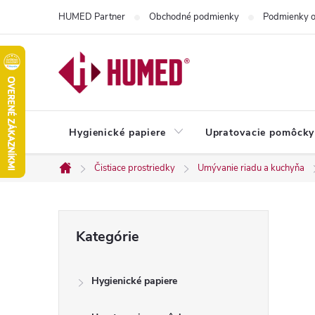
Prejsť
HUMED Partner
Obchodné podmienky
Podmienky o
na
obsah
Hygienické papiere
Upratovacie pomôcky
Čistiace prostriedky
Umývanie riadu a kuchyňa
Domov
B
Preskočiť
Kategórie
kategórie
o
Hygienické papiere
č