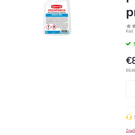
p
Kód:
€
€6,6
Jedn
cena
Znač