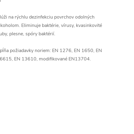
l
lúži na rýchlu dezinfekciu povrchov odolných
lkoholom. Eliminuje baktérie, vírusy, kvasinkovité
uby, plesne, spóry baktérií.
pĺňa požiadavky noriem: EN 1276, EN 1650, EN
6615, EN 13610, modifikované EN13704.