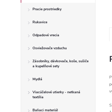
Pracie prostriedky
Rukavice
Odpadové vrecia
Osviežovače vzduchu
Zásobníky, dávkovače, koše, sušiče
a kupeľňové sety
P
Mydlá
p
v
Viacúčelové utierky - netkaná
textília
S
Baliaci materiál