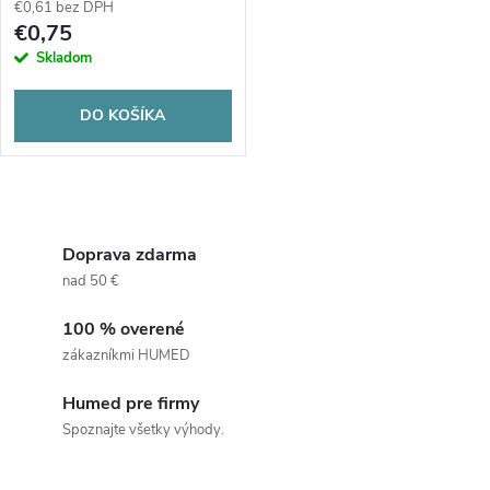
€0,61 bez DPH
€0,75
Skladom
DO KOŠÍKA
O
v
Doprava zdarma
nad 50 €
l
100 % overené
á
zákazníkmi HUMED
d
Humed pre firmy
a
Spoznajte všetky výhody.
c