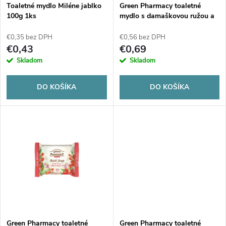
s
e
Toaletné mydlo Miléne jablko
Green Pharmacy toaletné
100g 1ks
mydlo s damaškovou ružou a
p
bambuckým maslom 100g
p
€0,35 bez DPH
€0,56 bez DPH
r
€0,43
€0,69
r
Skladom
Skladom
o
o
DO KOŠÍKA
DO KOŠÍKA
d
d
u
u
k
k
t
t
o
o
Green Pharmacy toaletné
Green Pharmacy toaletné