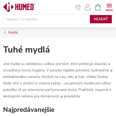
Prejsť
NÁKUPN
KOŠÍK
na
obsah
HĽADAŤ
Mydlá
Tuhé mydlá
uhé mydlá sú obľúbenou voľbou pre tých, ktorí preferujú klasickú a
osvedčenú formu hygieny. V ponuke nájdete prírodné, hydratačné aj
antibakteriálne varianty vhodné na ruky, telo aj tvár. Vďaka širokej
škále vôní a zložení si vyberie každý – od jemných mydiel pre citlivú
pokožku až po intenzívne parfumované druhy. Praktické, úsporné a
ekologické riešenie pre domácnosti aj prevádzky.
Najpredávanejšie