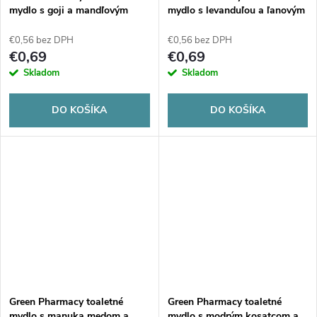
v
v
mydlo s goji a mandľovým
mydlo s levanduľou a ľanovým
olejom 100g
olejom 100g
€0,56 bez DPH
€0,56 bez DPH
€0,69
€0,69
Skladom
Skladom
DO KOŠÍKA
DO KOŠÍKA
Green Pharmacy toaletné
Green Pharmacy toaletné
mydlo s manuka medom a
mydlo s modrým kosatcom a