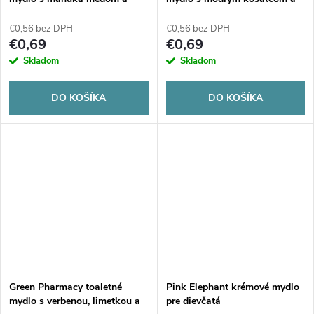
olivovým olejom 100g
argánovým olejom 100g
€0,56 bez DPH
€0,56 bez DPH
€0,69
€0,69
Skladom
Skladom
DO KOŠÍKA
DO KOŠÍKA
Green Pharmacy toaletné
Pink Elephant krémové mydlo
mydlo s verbenou, limetkou a
pre dievčatá