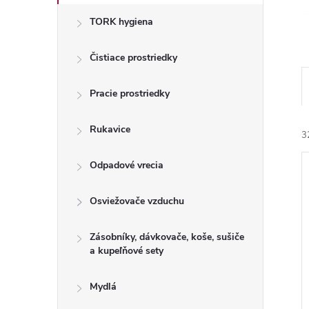
TORK hygiena
Čistiace prostriedky
Pracie prostriedky
Rukavice
3
Odpadové vrecia
Osviežovače vzduchu
Zásobníky, dávkovače, koše, sušiče
i
a kupeľňové sety
i
Mydlá