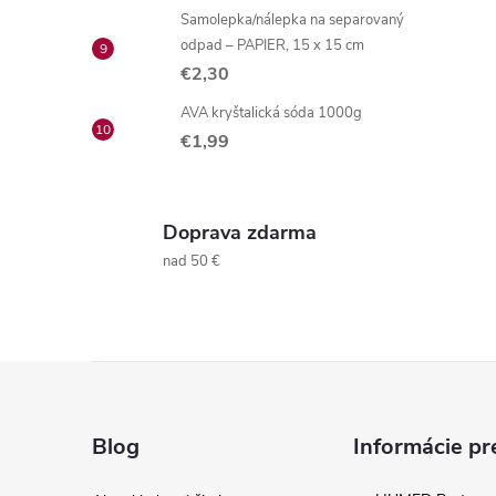
Samolepka/nálepka na separovaný
odpad – PAPIER, 15 x 15 cm
€2,30
r
AVA kryštalická sóda 1000g
€1,99
Doprava zdarma
nad 50 €
Z
i
á
Blog
Informácie pr