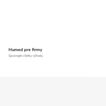
i
e
Humed pre firmy
Spoznajte všetky výhody.