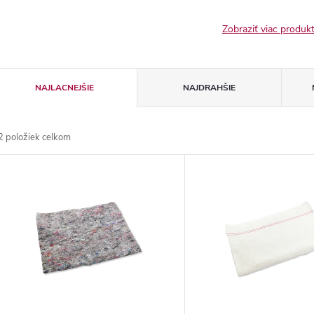
Zobraziť viac produ
R
NAJLACNEJŠIE
NAJDRAHŠIE
a
2
položiek celkom
d
V
e
ý
n
p
e
s