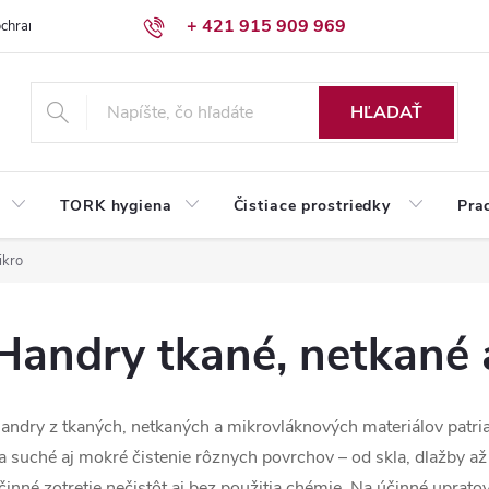
+ 421 915 909 969
chrany osobných údajov
Reklamačný poriadok
Humed pre firmy
HĽADAŤ
TORK hygiena
Čistiace prostriedky
Pra
ikro
Handry tkané, netkané 
andry z tkaných, netkaných a mikrovláknových materiálov patr
a suché aj mokré čistenie rôznych povrchov – od skla, dlažby a
činné zotretie nečistôt aj bez použitia chémie. Na účinné uprat