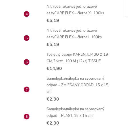
Nitrilové rukavice jednorázové
easyCARE FLEX – čierne XL 100ks
€5,19
Nitrilové rukavice jednorázové
easyCARE FLEX – čierne L 100ks
€5,19
Toaletný papier KAREN JUMBO Ø 19
l
CM,2 vrst., 100 M (12ks) TISSUE
€14,90
Samolepka/nálepka na separovaný
odpad – ZMIEŠANÝ ODPAD, 15 x 15
cm
€2,30
Samolepka/nálepka na separovaný
i
odpad – PLAST, 15 x 15 cm
€2,30