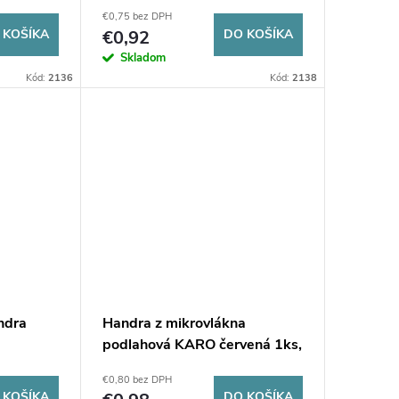
2
cm zelená
€0,75 bez DPH
 KOŠÍKA
€0,92
DO KOŠÍKA
Skladom
Kód:
2136
Kód:
2138
ndra
Handra z mikrovlákna
podlahová KARO červená 1ks,
50 x 60 cm
€0,80 bez DPH
 KOŠÍKA
DO KOŠÍKA