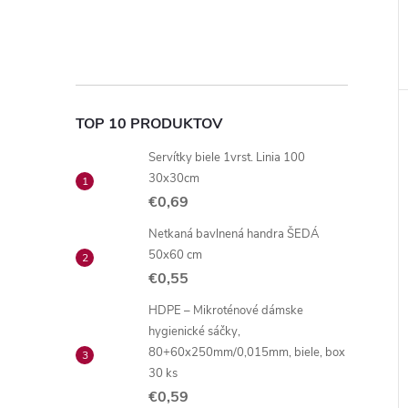
TOP 10 PRODUKTOV
Servítky biele 1vrst. Linia 100
30x30cm
€0,69
Netkaná bavlnená handra ŠEDÁ
50x60 cm
€0,55
HDPE – Mikroténové dámske
hygienické sáčky,
80+60x250mm/0,015mm, biele, box
30 ks
€0,59