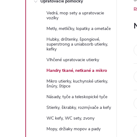
Upratovacie pomôcky
n
p
Vedrá, mop sety a upratovacie
ý
vozíky
Metly, metličky, lopatky a ometače
p
Hubky, drôtenky, špongiové,
superstrong a uniabsorb utierky,
a
kefky
Vlhčené upratovacie utierky
n
Handry tkané, netkané a mikro
e
Mikro utierky, kuchynské utierky,
šnúry, štipce
l
Násady, tyče a teleskopické tyče
Stierky, škrabky, rozmývače a kefy
WC kefy, WC sety, zvony
Mopy, držiaky mopov a pady