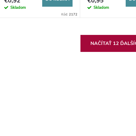
€0,92
€0,95
Skladom
Skladom
Kód:
2172
O
NAČÍTAŤ 12 ĎALŠ
v
á
d
a
c