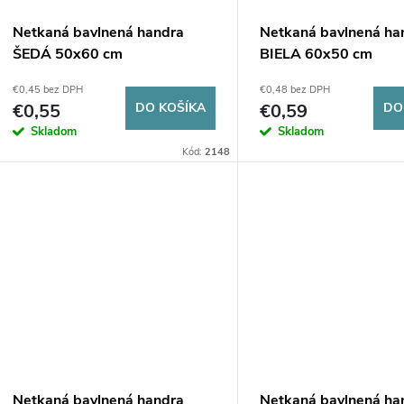
p
p
Netkaná bavlnená handra
Netkaná bavlnená ha
r
ŠEDÁ 50x60 cm
BIELA 60x50 cm
r
€0,45 bez DPH
€0,48 bez DPH
o
€0,55
DO KOŠÍKA
€0,59
DO
o
Skladom
Skladom
d
Kód:
2148
d
u
u
k
k
t
t
o
o
v
v
Netkaná bavlnená handra
Netkaná bavlnená ha