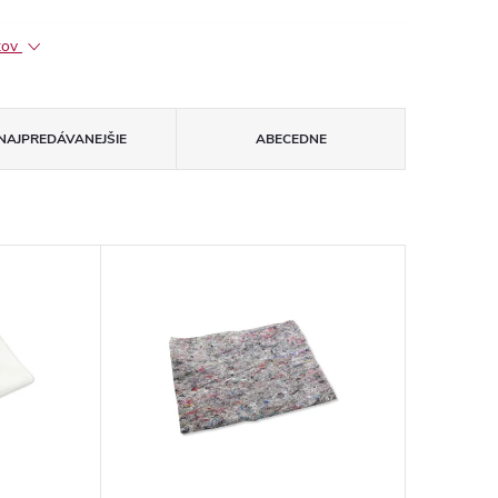
ktov
NAJPREDÁVANEJŠIE
ABECEDNE