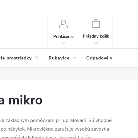
Možnosti platby
Blog
O nás
Kontakty
NÁKUPNÝ
KOŠÍK
Prázdny košík
Prihlásenie
cie prostriedky
Rukavice
Odpadové vrecia
a mikro
ia k základným pomôckam pri upratovaní. Sú vhodné
ž po nábytok. Mikrovlákno zaručuje vysokú savosť a
ovanie môžete k týmto handrám využiť naše