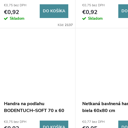
cm modrá
cm oranžová 160g/m
€0,75 bez DPH
€0,75 bez DPH
€0,92
DO KOŠÍKA
€0,92
DO
Skladom
Skladom
Kód:
2137
Handra na podlahu
Netkaná bavlnená ha
BODENTUCH–SOFT 70 x 60
biela 60x80 cm
cm žltá
€0,75 bez DPH
€0,77 bez DPH
DO KOŠÍKA
DO