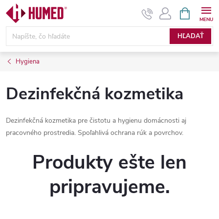
Prejsť
NÁKUPN
KOŠÍK
na
obsah
HĽADAŤ
Hygiena
Dezinfekčná kozmetika
Dezinfekčná kozmetika pre čistotu a hygienu domácnosti aj
pracovného prostredia. Spoľahlivá ochrana rúk a povrchov.
Produkty ešte len
pripravujeme.