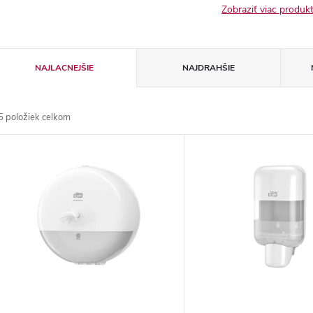
Zobraziť viac produ
R
NAJLACNEJŠIE
NAJDRAHŠIE
a
5
položiek celkom
d
V
e
ý
n
p
e
s
p