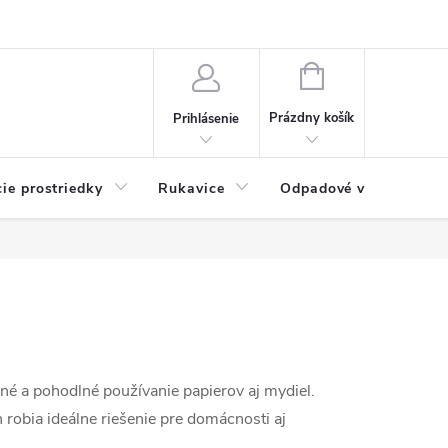
Možnosti platby
Blog
O nás
Kontakty
NÁKUPNÝ
KOŠÍK
Prázdny košík
Prihlásenie
cie prostriedky
Rukavice
Odpadové vrecia
é a pohodlné používanie papierov aj mydiel.
robia ideálne riešenie pre domácnosti aj