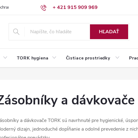
+ 421 915 909 969
chrany osobných údajov
Reklamačný poriadok
Humed pre firmy
HĽADAŤ
TORK hygiena
Čistiace prostriedky
Pra
Zásobníky a dávkovače
ásobníky a dávkovače TORK sú navrhnuté pre hygienické, úsporn
oderný dizajn, jednoduché dopĺňanie a odolné prevedenie z nich 
rofesionálne prevádzky.