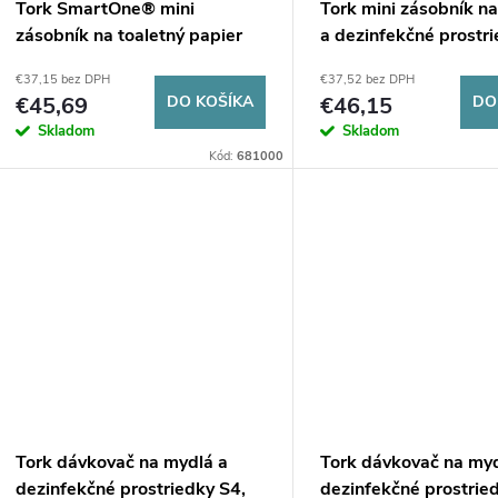
p
Tork SmartOne® mini
Tork mini zásobník n
r
zásobník na toaletný papier
a dezinfekčné prostr
r
v kotúči, biely T9
- biely
€37,15 bez DPH
€37,52 bez DPH
o
€45,69
DO KOŠÍKA
€46,15
DO
o
Skladom
Skladom
d
Kód:
681000
d
u
u
k
k
t
t
o
o
v
v
Tork dávkovač na mydlá a
Tork dávkovač na myd
dezinfekčné prostriedky S4,
dezinfekčné prostrie