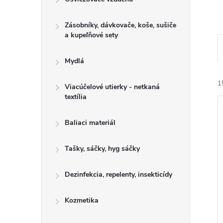
Zásobníky, dávkovače, koše, sušiče
a kupeľňové sety
Mydlá
1
Viacúčelové utierky - netkaná
textília
Baliaci materiál
Tašky, sáčky, hyg sáčky
i
i
Dezinfekcia, repelenty, insekticídy
Kozmetika