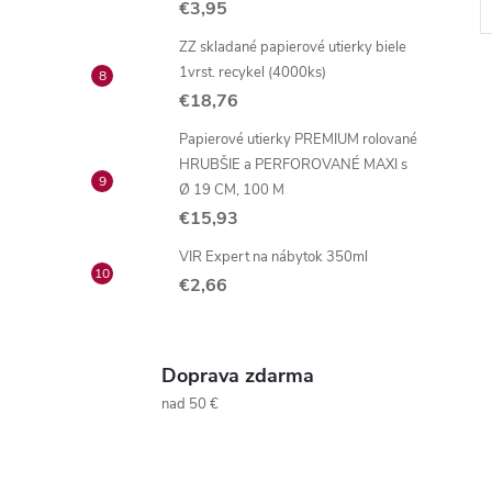
€3,95
ZZ skladané papierové utierky biele
1vrst. recykel (4000ks)
€18,76
Papierové utierky PREMIUM rolované
HRUBŠIE a PERFOROVANÉ MAXI s
Ø 19 CM, 100 M
l
€15,93
VIR Expert na nábytok 350ml
€2,66
Doprava zdarma
nad 50 €
i