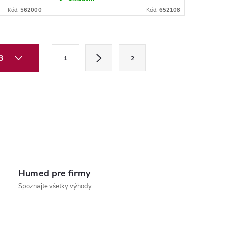
Kód:
562000
Kód:
652108
S
 3
1
2
t
r
á
n
k
o
v
Humed pre firmy
a
Spoznajte všetky výhody.
n
i