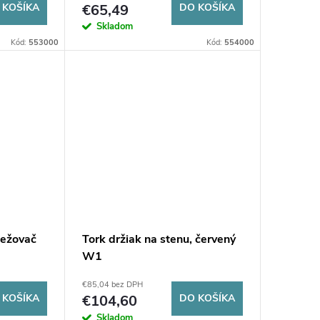
 KOŠÍKA
€65,49
DO KOŠÍKA
Skladom
Kód:
553000
Kód:
554000
iežovač
Tork držiak na stenu, červený
W1
€85,04 bez DPH
 KOŠÍKA
€104,60
DO KOŠÍKA
Skladom