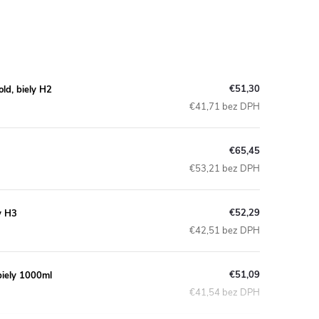
€51,30
ld, biely H2
€41,71 bez DPH
€65,45
€53,21 bez DPH
€52,29
y H3
€42,51 bez DPH
€51,09
biely 1000ml
€41,54 bez DPH