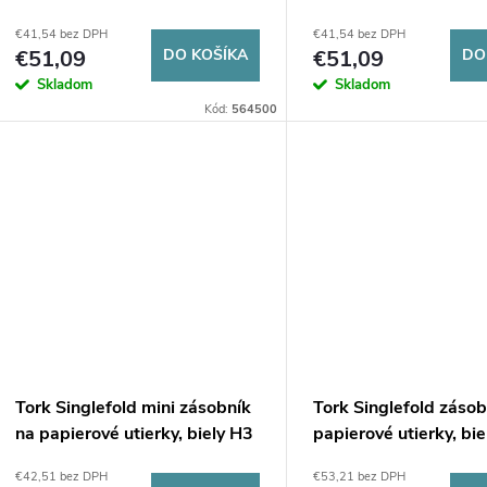
biely 1000ml
čierny 1000ml
€41,54 bez DPH
€41,54 bez DPH
€51,09
DO KOŠÍKA
€51,09
DO
Skladom
Skladom
Kód:
564500
Tork Singlefold mini zásobník
Tork Singlefold zásob
na papierové utierky, biely H3
papierové utierky, bi
€42,51 bez DPH
€53,21 bez DPH