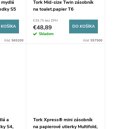
a mydlá
Tork Mid-size Twin zásobník
iedky S5
na toalet.papier T6
€39,75 bez DPH
 KOŠÍKA
€48,89
DO KOŠÍKA
Skladom
Kód:
565200
Kód:
557500
lá a
Tork Xpress® mini zásobník
dky S4,
na papierové utierky Multifold,