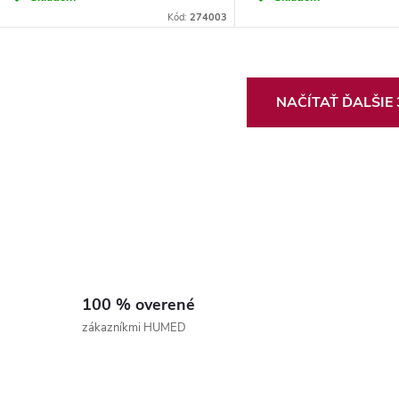
Kód:
274003
O
NAČÍTAŤ ĎALŠIE
v
á
d
a
c
100 % overené
zákazníkmi HUMED
e