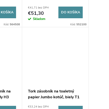
biely H2
€41,71 bez DPH
 KOŠÍKA
€51,30
DO KOŠÍKA
Skladom
Kód:
564508
Kód:
552100
ník na
Tork zásobník na toaletný
ely H3
papier Jumbo kotúč, biely T1
€53,24 bez DPH