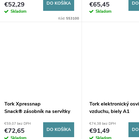
€52,29
DO KOŠÍKA
€65,45
DO
Skladom
Skladom
Kód:
553100
Tork Xpressnap
Tork elektronický osv
Snack® zásobník na servítky
vzduchu, biely A1
strieborný N10
€59,07 bez DPH
€74,38 bez DPH
€72,65
DO KOŠÍKA
€91,49
DO
Skladom
Skladom