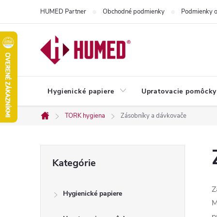
Prejsť
HUMED Partner
Obchodné podmienky
Podmienky o
na
obsah
Hygienické papiere
Upratovacie pomôcky
TORK hygiena
Zásobníky a dávkovače
Domov
B
Preskočiť
Kategórie
kategórie
o
Z
Hygienické papiere
č
M
p