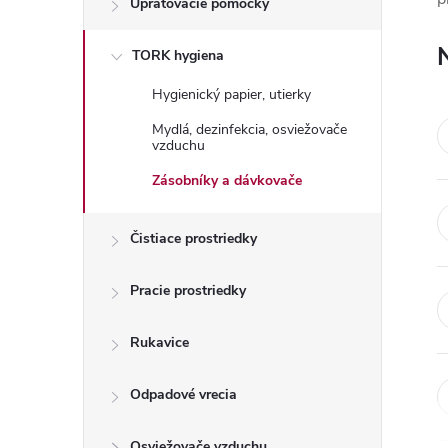
Upratovacie pomôcky
n
TORK hygiena
ý
Hygienický papier, utierky
p
Mydlá, dezinfekcia, osviežovače
vzduchu
a
Zásobníky a dávkovače
n
Čistiace prostriedky
e
Pracie prostriedky
l
Rukavice
Odpadové vrecia
Osviežovače vzduchu