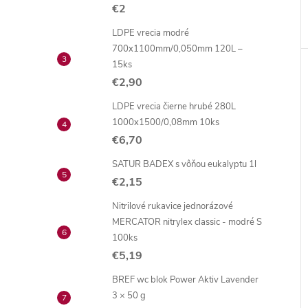
€2
LDPE vrecia modré
700x1100mm/0,050mm 120L –
15ks
€2,90
LDPE vrecia čierne hrubé 280L
1000x1500/0,08mm 10ks
€6,70
SATUR BADEX s vôňou eukalyptu 1l
€2,15
Nitrilové rukavice jednorázové
MERCATOR nitrylex classic - modré S
100ks
€5,19
BREF wc blok Power Aktiv Lavender
3 × 50 g