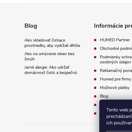
Z
r
á
Blog
Informácie pr
p
HUMED Partner
Ako skladovať čistiace
prostriedky, aby vydržali dlhšie
Obchodné podmi
ä
Ako na umývanie okien bez
Podmienky ochra
šmúh
osobných údajov
t
Jarné alergie: Ako udržať
Reklamačný pori
domácnosť čistú a bezpečnú
i
Humed pre firmy
Možnosti platby
e
i
Blog
O nás
Tento web p
Kontakty
prechádzaní
ich používa