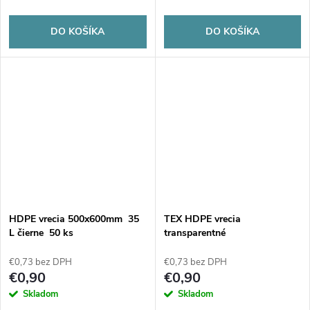
DO KOŠÍKA
DO KOŠÍKA
HDPE vrecia 500x600mm 35
TEX HDPE vrecia
L čierne 50 ks
transparentné
400x470/0,008mm 10L - 40ks
€0,73 bez DPH
€0,73 bez DPH
€0,90
€0,90
Skladom
Skladom