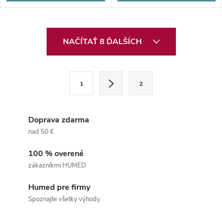
O
NAČÍTAŤ 8 ĎALŠÍCH
v
l
S
1
2
t
á
r
d
á
Doprava zdarma
a
n
nad 50 €
k
c
100 % overené
o
zákazníkmi HUMED
i
v
a
Humed pre firmy
e
Spoznajte všetky výhody.
n
p
i