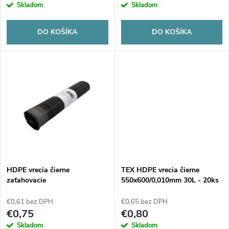
r
Skladom
Skladom
o
o
DO KOŠÍKA
DO KOŠÍKA
d
d
u
u
k
k
t
t
o
o
v
HDPE vrecia čierne
TEX HDPE vrecia čierne
v
zaťahovacie
550x600/0,010mm 30L - 20ks
500x600/0,014mm 35L - 20ks
€0,61 bez DPH
€0,65 bez DPH
€0,75
€0,80
Skladom
Skladom