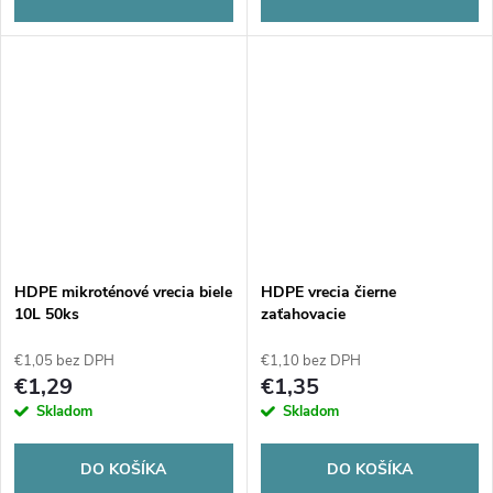
HDPE mikroténové vrecia biele
HDPE vrecia čierne
10L 50ks
zaťahovacie
600x600/0,014mm 45L - 20ks
€1,05 bez DPH
€1,10 bez DPH
€1,29
€1,35
Skladom
Skladom
DO KOŠÍKA
DO KOŠÍKA