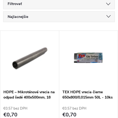
Filtrovať
R
Najlacnejšie
a
Najdrahšie
V
Najpredávanejšie
d
ý
Abecedne
e
p
n
i
i
s
e
HDPE – Mikroténové vrecia na
TEX HDPE vrecia čierne
odpad šedé 400x500mm, 18
650x800/0,015mm 50L - 10ks
p
litrov, 50 ks
p
€0,57 bez DPH
€0,57 bez DPH
r
€0,70
€0,70