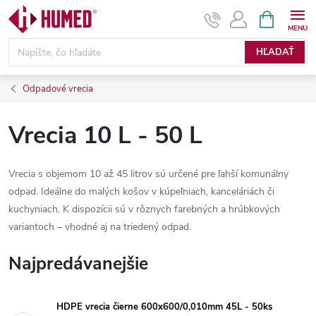
Prejsť
NÁKUPN
KOŠÍK
na
obsah
HĽADAŤ
Odpadové vrecia
Vrecia 10 L - 50 L
Vrecia s objemom 10 až 45 litrov sú určené pre ľahší komunálny
odpad. Ideálne do malých košov v kúpeľniach, kanceláriách či
kuchyniach. K dispozícii sú v rôznych farebných a hrúbkových
variantoch – vhodné aj na triedený odpad.
Najpredávanejšie
HDPE vrecia čierne 600x600/0,010mm 45L - 50ks