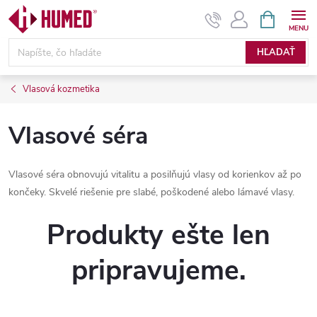
Prejsť
NÁKUPN
KOŠÍK
na
obsah
HĽADAŤ
Vlasová kozmetika
Vlasové séra
Vlasové séra obnovujú vitalitu a posilňujú vlasy od korienkov až po
končeky. Skvelé riešenie pre slabé, poškodené alebo lámavé vlasy.
Produkty ešte len
pripravujeme.