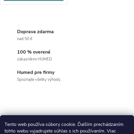
O
v
Doprava zdarma
nad 50 €
l
100 % overené
á
zákazníkmi HUMED
d
Humed pre firmy
a
Spoznajte všetky výhody.
c
i
e
Z
Tento web používa súbory cookie. Ďalším prechádzaním
p
Blog
tohto webu vyjadrujete súhlas s ich používaním. Viac