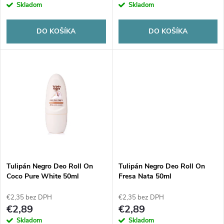
r
Skladom
Skladom
o
o
DO KOŠÍKA
DO KOŠÍKA
d
d
u
u
k
k
t
t
o
o
v
Tulipán Negro Deo Roll On
Tulipán Negro Deo Roll On
v
Coco Pure White 50ml
Fresa Nata 50ml
€2,35 bez DPH
€2,35 bez DPH
€2,89
€2,89
Skladom
Skladom