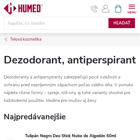
Prejsť
NÁKUPN
KOŠÍK
na
obsah
HĽADAŤ
Telová kozmetika
Dezodorant, antiperspirant
Dezodoranty a antiperspiranty zabezpečujú pocit sviežosti a
ochranu pred nepríjemným zápachom počas celého dňa. V ponuke
nájdete rôzne formy – spreje, roll-ony aj tuhé varianty vhodné pre
každodenné použitie. Ideálne pre mužov aj ženy.
Najpredávanejšie
Tulipán Negro Deo Stick Nube de Algodón 60ml