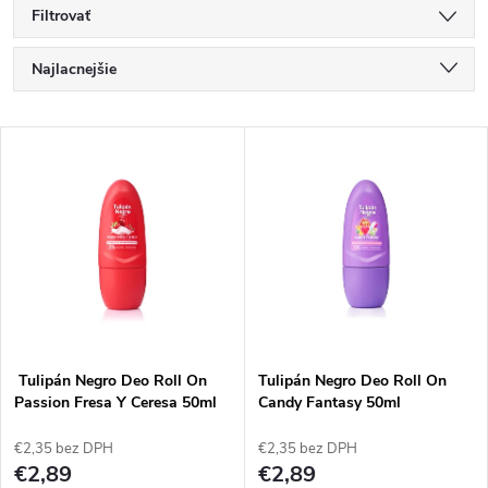
Filtrovať
R
Najlacnejšie
a
Najdrahšie
V
Najpredávanejšie
d
ý
Abecedne
e
p
n
i
i
s
e
Tulipán Negro Deo Roll On
Tulipán Negro Deo Roll On
Passion Fresa Y Ceresa 50ml
Candy Fantasy 50ml
p
p
€2,35 bez DPH
€2,35 bez DPH
r
€2,89
€2,89