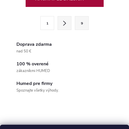
v
l
S
1
9
t
á
r
d
á
Doprava zdarma
a
n
nad 50 €
k
c
100 % overené
o
zákazníkmi HUMED
i
v
a
Humed pre firmy
e
Spoznajte všetky výhody.
n
p
i
e
r
v