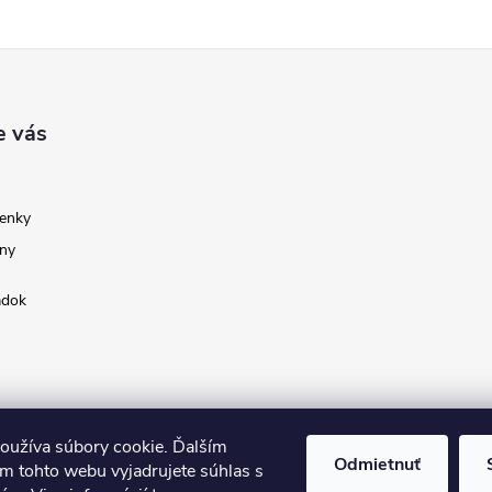
e vás
enky
ny
adok
oužíva súbory cookie. Ďalším
Odmietnuť
m tohto webu vyjadrujete súhlas s