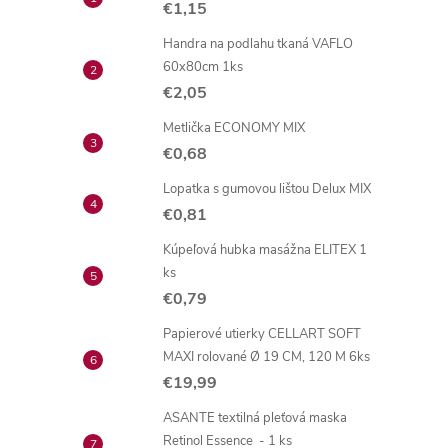
€1,15
Handra na podlahu tkaná VAFLO
60x80cm 1ks
€2,05
Metlička ECONOMY MIX
€0,68
Lopatka s gumovou lištou Delux MIX
€0,81
Kúpeľová hubka masážna ELITEX 1
ks
€0,79
Papierové utierky CELLART SOFT
MAXI rolované Ø 19 CM, 120 M 6ks
€19,99
ASANTE textilná pleťová maska
Retinol Essence - 1 ks