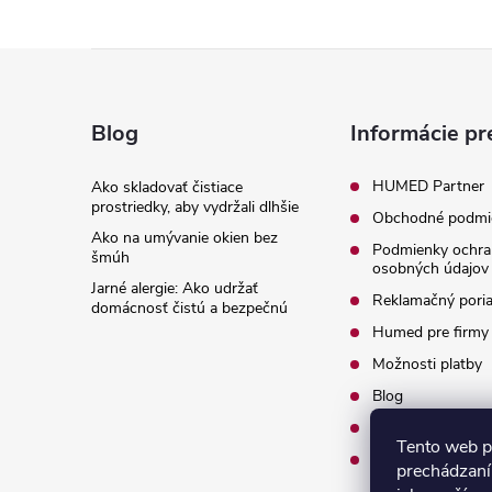
Z
á
Blog
Informácie pr
p
HUMED Partner
Ako skladovať čistiace
prostriedky, aby vydržali dlhšie
Obchodné podmi
ä
Ako na umývanie okien bez
Podmienky ochra
šmúh
osobných údajov
t
Jarné alergie: Ako udržať
Reklamačný pori
domácnosť čistú a bezpečnú
i
Humed pre firmy
Možnosti platby
e
Blog
O nás
Tento web p
Kontakty
prechádzaní