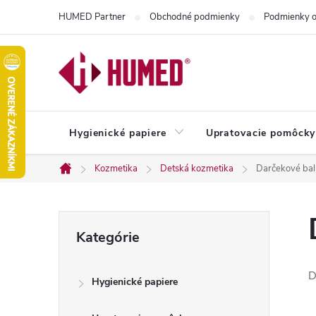
Prejsť
HUMED Partner
Obchodné podmienky
Podmienky o
na
obsah
Hygienické papiere
Upratovacie pomôcky
Kozmetika
Detská kozmetika
Darčekové balí
Domov
B
Preskočiť
Kategórie
kategórie
o
D
Hygienické papiere
č