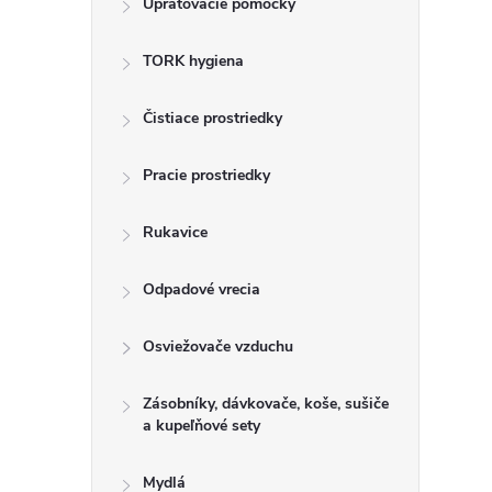
Upratovacie pomôcky
n
TORK hygiena
ý
p
Čistiace prostriedky
a
Pracie prostriedky
n
Rukavice
e
Odpadové vrecia
l
Osviežovače vzduchu
Zásobníky, dávkovače, koše, sušiče
a kupeľňové sety
Mydlá