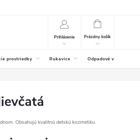
Možnosti platby
Blog
O nás
Kontakty
NÁKUPNÝ
KOŠÍK
Prázdny košík
Prihlásenie
cie prostriedky
Rukavice
Odpadové vrecia
dievčatá
 jednom. Obsahujú kvalitnú detskú kozmetiku.