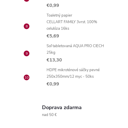
€0,99
Toaletný papier
CELLART FAMILY 3vrst. 100%
celulóza 16ks
€5,69
Soľ tabletovaná AQUA PRO CIECH
25kg
€13,30
HDPE mikroténové sáčky pevné
250x350mm/12 myc - 50ks
€0,99
Doprava zdarma
nad 50 €