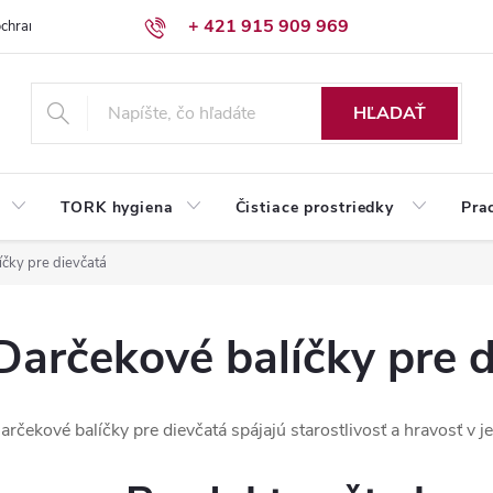
+ 421 915 909 969
chrany osobných údajov
Reklamačný poriadok
Humed pre firmy
HĽADAŤ
TORK hygiena
Čistiace prostriedky
Pra
čky pre dievčatá
Darčekové balíčky pre 
arčekové balíčky pre dievčatá spájajú starostlivosť a hravosť v