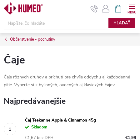
Prejsť
NÁKUPN
KOŠÍK
na
obsah
HĽADAŤ
Občerstvenie - pochutiny
Čaje
Čaje rôznych druhov a príchutí pre chvíle oddychu aj každodenné
pitie. Vyberte si z bylinných, ovocných aj klasických čajov.
Najpredávanejšie
Čaj Teekanne Apple & Cinnamon 45g
Skladom
€1,67 bez DPH
€1,99