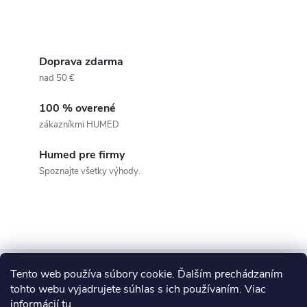
O
v
Doprava zdarma
nad 50 €
l
100 % overené
á
zákazníkmi HUMED
d
Humed pre firmy
a
Spoznajte všetky výhody.
c
i
e
Z
Tento web používa súbory cookie. Ďalším prechádzaním
p
Blog
á
tohto webu vyjadrujete súhlas s ich používaním. Viac
informácií
tu
.