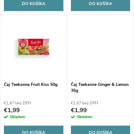
o
DO KOŠÍKA
DO KOŠÍKA
d
d
u
u
k
k
t
t
o
o
v
Čaj Teekanne Fruit Kiss 50g
Čaj Teekanne Ginger & Lemon
v
35g
€1,67 bez DPH
€1,67 bez DPH
€1,99
€1,99
Skladom
Skladom
DO KOŠÍKA
DO KOŠÍKA