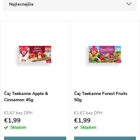
R
Najlacnejšie
a
Najdrahšie
V
Najpredávanejšie
d
ý
Abecedne
e
p
n
i
i
s
e
Čaj Teekanne Apple &
Čaj Teekanne Forest Fruits
Cinnamon 45g
50g
p
p
€1,67 bez DPH
€1,67 bez DPH
r
€1,99
€1,99
r
Skladom
Skladom
o