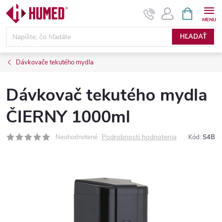
Prejsť
NÁKUPN
KOŠÍK
na
obsah
HĽADAŤ
Dávkovače tekutého mydla
Dávkovač tekutého mydla
ČIERNY 1000ml
Podrobnosti hodnotenia
Neohodnotené
Kód:
S4B