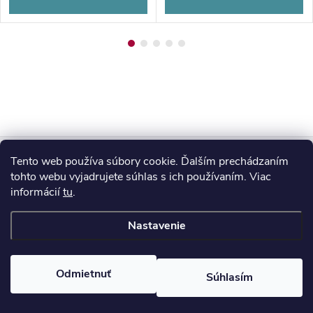
Z
Tento web používa súbory cookie. Ďalším prechádzaním
Blog
á
tohto webu vyjadrujete súhlas s ich používaním. Viac
informácií
tu
.
Informácie pre vás
p
Nastavenie
ä
Copyright 2026
HUMED
. Všetky práva vyhradené.
Odmietnuť
Súhlasím
t
Vytvoril Shoptet