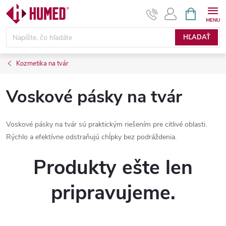
Prejsť
NÁKUPN
KOŠÍK
na
obsah
HĽADAŤ
Kozmetika na tvár
Voskové pásky na tvár
Voskové pásky na tvár sú praktickým riešením pre citlivé oblasti.
Rýchlo a efektívne odstraňujú chĺpky bez podráždenia.
Produkty ešte len
pripravujeme.