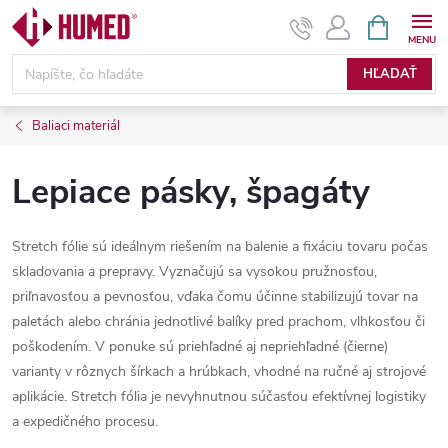
Prejsť
NÁKUPN
KOŠÍK
na
obsah
HĽADAŤ
Baliaci materiál
Lepiace pásky, špagáty
Stretch fólie sú ideálnym riešením na balenie a fixáciu tovaru počas
skladovania a prepravy. Vyznačujú sa vysokou pružnosťou,
priľnavosťou a pevnosťou, vďaka čomu účinne stabilizujú tovar na
paletách alebo chránia jednotlivé balíky pred prachom, vlhkosťou či
poškodením. V ponuke sú priehľadné aj nepriehľadné (čierne)
varianty v rôznych šírkach a hrúbkach, vhodné na ručné aj strojové
aplikácie. Stretch fólia je nevyhnutnou súčasťou efektívnej logistiky
a expedičného procesu.