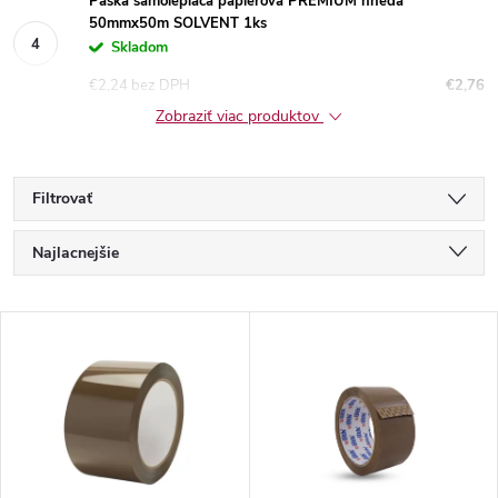
Páska samolepiaca papierová PREMIUM hnedá
50mmx50m SOLVENT 1ks
Skladom
€2,24 bez DPH
€2,76
Zobraziť viac produktov
Filtrovať
R
Najlacnejšie
a
Najdrahšie
V
Najpredávanejšie
d
ý
Abecedne
e
p
n