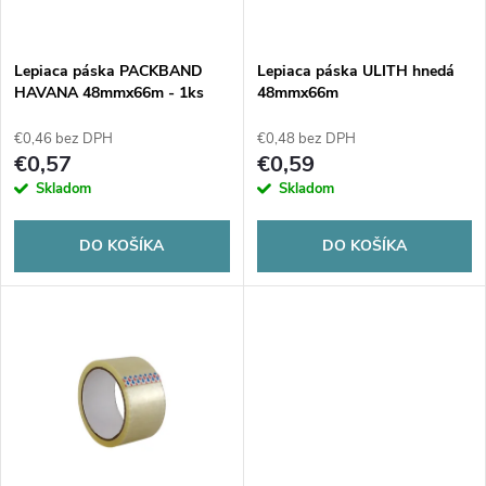
i
i
s
e
Lepiaca páska PACKBAND
Lepiaca páska ULITH hnedá
HAVANA 48mmx66m - 1ks
48mmx66m
p
p
€0,46 bez DPH
€0,48 bez DPH
r
€0,57
€0,59
r
Skladom
Skladom
o
o
DO KOŠÍKA
DO KOŠÍKA
d
d
u
u
k
k
t
t