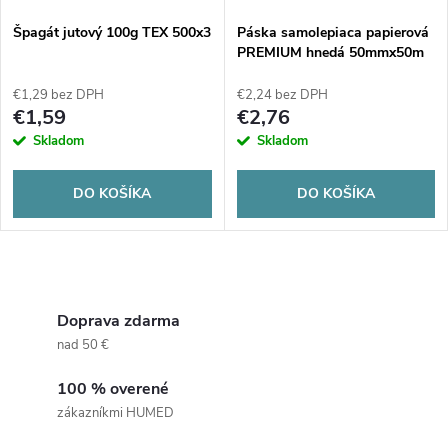
Špagát jutový 100g TEX 500x3
Páska samolepiaca papierová
PREMIUM hnedá 50mmx50m
SOLVENT 1ks
€1,29 bez DPH
€2,24 bez DPH
€1,59
€2,76
Skladom
Skladom
DO KOŠÍKA
DO KOŠÍKA
O
v
Doprava zdarma
nad 50 €
l
100 % overené
á
zákazníkmi HUMED