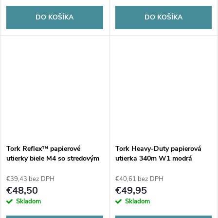
DO KOŠÍKA
DO KOŠÍKA
Tork Reflex™ papierové
Tork Heavy-Duty papierová
utierky biele M4 so stredovým
utierka 340m W1 modrá
odvíjaním 1-vr, 300 m (6ks)
€39,43 bez DPH
€40,61 bez DPH
€48,50
€49,95
Skladom
Skladom