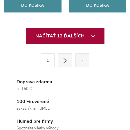
DO KOŠÍKA
DO KOŠÍKA
O
NAČÍTAŤ 12 ĎALŠÍCH
v
l
S
1
4
t
á
r
d
á
Doprava zdarma
a
n
nad 50 €
k
c
100 % overené
o
zákazníkmi HUMED
i
v
a
Humed pre firmy
e
Spoznajte všetky výhody.