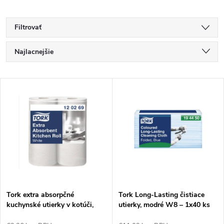
Filtrovať
R
Najlacnejšie
a
Najdrahšie
V
Najpredávanejšie
d
ý
Abecedne
e
p
n
i
i
s
e
Tork extra absorpčné
Tork Long-Lasting čistiace
kuchynské utierky v kotúči,
utierky, modré W8 – 1x40 ks
p
biele - 2ks