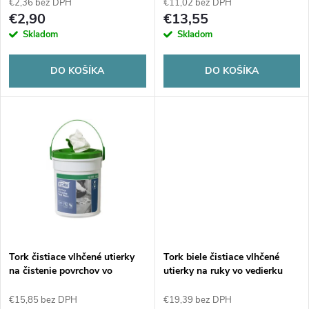
p
€2,36 bez DPH
€11,02 bez DPH
r
€2,90
€13,55
r
Skladom
Skladom
o
o
DO KOŠÍKA
DO KOŠÍKA
d
d
u
u
k
k
t
t
o
o
v
Tork čistiace vlhčené utierky
Tork biele čistiace vlhčené
v
na čistenie povrchov vo
utierky na ruky vo vedierku
vedierku W15
W14
€15,85 bez DPH
€19,39 bez DPH