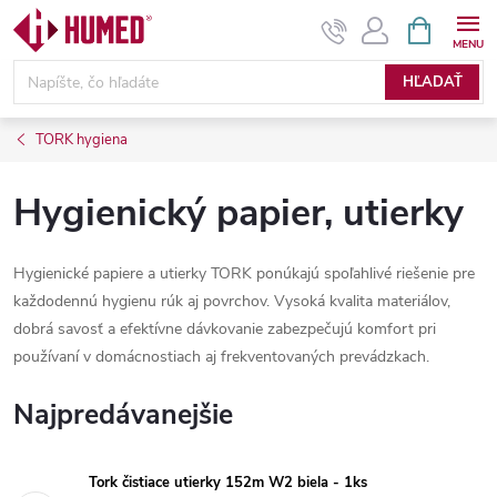
Prejsť
NÁKUPN
KOŠÍK
na
obsah
HĽADAŤ
TORK hygiena
Hygienický papier, utierky
Hygienické papiere a utierky TORK ponúkajú spoľahlivé riešenie pre
každodennú hygienu rúk aj povrchov. Vysoká kvalita materiálov,
dobrá savosť a efektívne dávkovanie zabezpečujú komfort pri
používaní v domácnostiach aj frekventovaných prevádzkach.
Najpredávanejšie
Tork čistiace utierky 152m W2 biela - 1ks