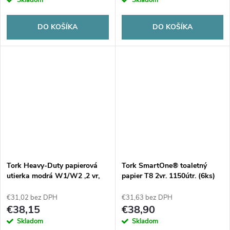
DO KOŠÍKA
DO KOŠÍKA
Tork Heavy-Duty papierová
Tork SmartOne® toaletný
utierka modrá W1/W2 ,2 vr,
papier T8 2vr. 1150útr. (6ks)
2x170 m, (2 ks)
€31,02 bez DPH
€31,63 bez DPH
€38,15
€38,90
Skladom
Skladom