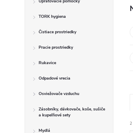
Upratovacie pomôcky
n
TORK hygiena
ý
p
Čistiace prostriedky
a
Pracie prostriedky
n
Rukavice
e
Odpadové vrecia
l
Osviežovače vzduchu
Zásobníky, dávkovače, koše, sušiče
a kupeľňové sety
2
Mydlá