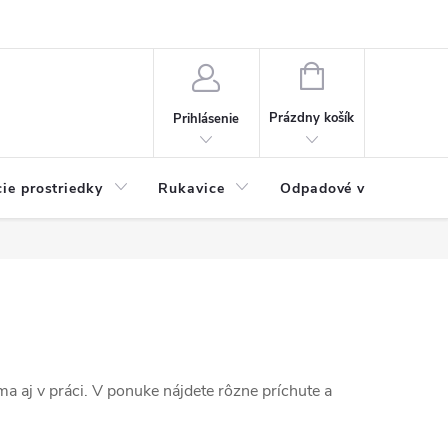
Možnosti platby
Blog
O nás
Kontakty
NÁKUPNÝ
KOŠÍK
Prázdny košík
Prihlásenie
cie prostriedky
Rukavice
Odpadové vrecia
 aj v práci. V ponuke nájdete rôzne príchute a