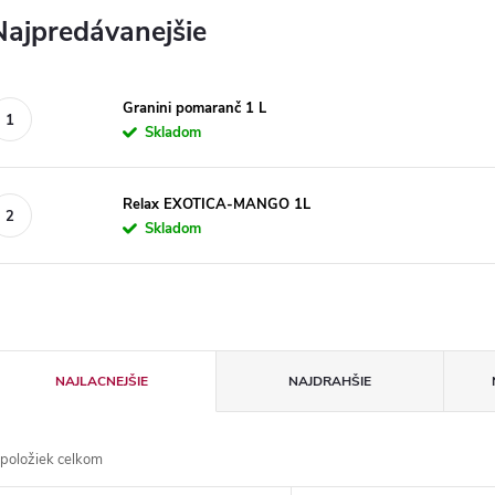
Najpredávanejšie
Granini pomaranč 1 L
Skladom
Relax EXOTICA-MANGO 1L
Skladom
R
NAJLACNEJŠIE
NAJDRAHŠIE
a
položiek celkom
d