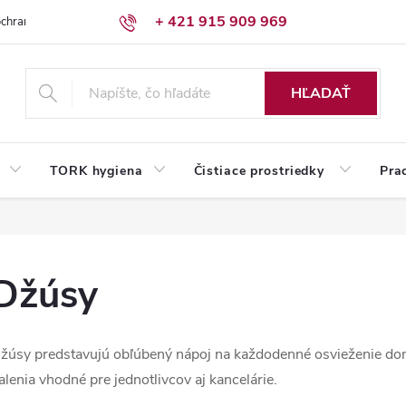
+ 421 915 909 969
chrany osobných údajov
Reklamačný poriadok
Humed pre firmy
HĽADAŤ
TORK hygiena
Čistiace prostriedky
Pra
Džúsy
žúsy predstavujú obľúbený nápoj na každodenné osvieženie doma
alenia vhodné pre jednotlivcov aj kancelárie.