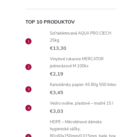
TOP 10 PRODUKTOV
Soľ tabletovaná AQUA PRO CIECH
25kg
€13,30
Vinylové rukavice MERCATOR
jednorázové M 100ks
€2,19
Kancelársky papier A5 80g 500 listov
€3,45
Vedro oválne, plastové – modré 15 l
€3,03
HDPE – Mikroténové dámske
hygienické sáčky,
80+60x250mm/0,015mm, biele, box