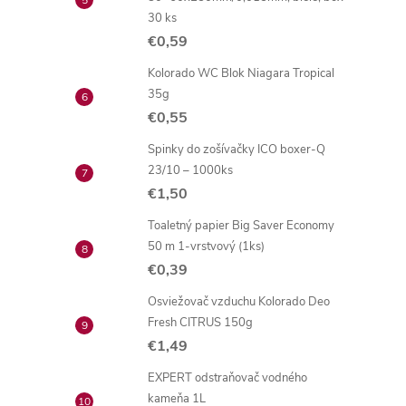
30 ks
€0,59
Kolorado WC Blok Niagara Tropical
35g
€0,55
Spinky do zošívačky ICO boxer-Q
23/10 – 1000ks
€1,50
Toaletný papier Big Saver Economy
50 m 1-vrstvový (1ks)
€0,39
Osviežovač vzduchu Kolorado Deo
Fresh CITRUS 150g
€1,49
EXPERT odstraňovač vodného
kameňa 1L