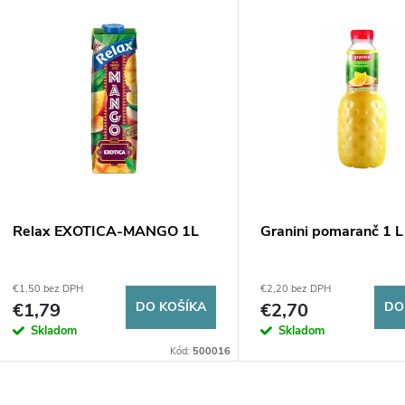
V
e
ý
n
p
e
s
p
p
Relax EXOTICA-MANGO 1L
Granini pomaranč 1 L
r
r
€1,50 bez DPH
€2,20 bez DPH
o
€1,79
DO KOŠÍKA
€2,70
DO
o
Skladom
Skladom
d
Kód:
500016
d
u