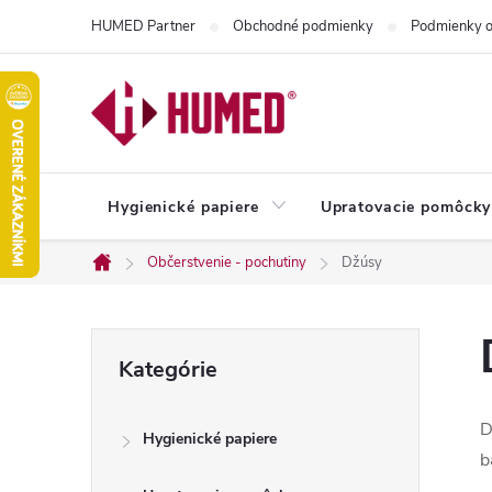
Prejsť
HUMED Partner
Obchodné podmienky
Podmienky o
na
obsah
Hygienické papiere
Upratovacie pomôcky
Občerstvenie - pochutiny
Džúsy
Domov
B
Preskočiť
Kategórie
kategórie
o
D
Hygienické papiere
č
b