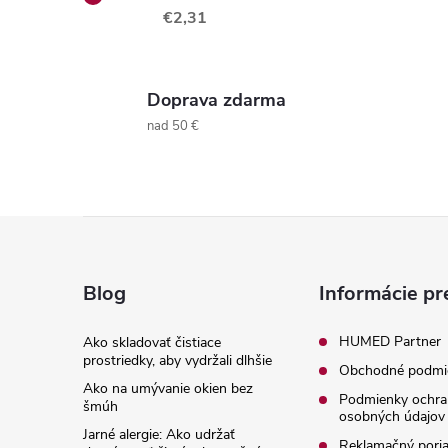
€2,31
Doprava zdarma
nad 50 €
Z
á
Blog
Informácie pr
p
HUMED Partner
Ako skladovať čistiace
prostriedky, aby vydržali dlhšie
Obchodné podmi
ä
Ako na umývanie okien bez
Podmienky ochra
šmúh
osobných údajov
t
Jarné alergie: Ako udržať
Reklamačný pori