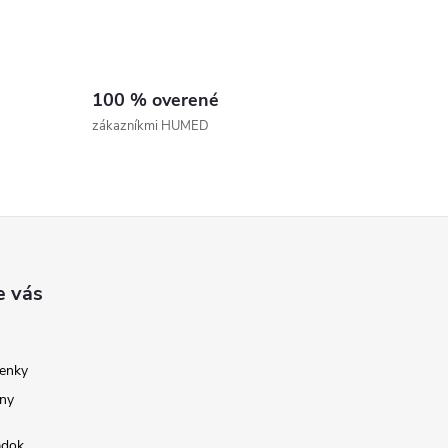
100 % overené
zákazníkmi HUMED
e vás
enky
ny
adok