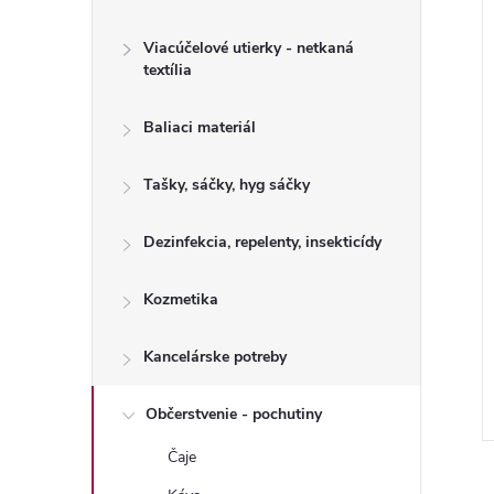
Viacúčelové utierky - netkaná
textília
Baliaci materiál
i
i
Tašky, sáčky, hyg sáčky
Dezinfekcia, repelenty, insekticídy
Kozmetika
Kancelárske potreby
Občerstvenie - pochutiny
Čaje