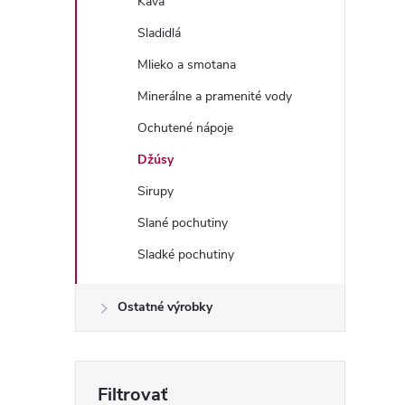
Káva
Sladidlá
Mlieko a smotana
l
Minerálne a pramenité vody
Ochutené nápoje
Džúsy
Sirupy
Slané pochutiny
Sladké pochutiny
i
Ostatné výrobky
r