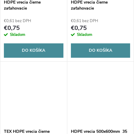
v
HDPE vrecia čierne
HDPE vrecia čierne
v
zaťahovacie
zaťahovacie
500x600/0,014mm 35L - 20ks
600x700/0,014mm 60L - 10ks
€0,61 bez DPH
€0,61 bez DPH
€0,75
€0,75
Skladom
Skladom
DO KOŠÍKA
DO KOŠÍKA
TEX HDPE vrecia čierne
HDPE vrecia 500x600mm 35