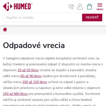
Prejsť
NÁKUPN
KOŠÍK
na
obsah
HĽADAŤ
Domov
Odpadové vrecia
V kategórii odpadové vrecia nájdete kompletný sortiment vriec na
bežný, triedený aj priemyselný odpad. K dispozícii sú menšie vrecia s
objemom
10 až 50 litrov
vhodné do kúpeľní a kancelárií, stredne
veľké vrecia
60 až 90 litrov
ideálne pre domácnosti a prevádzky,
väčšie vrecia
100 až 120 litrov
určené na odpad z gastro a
skladových priestorov a napokon aj extra veľké riešenia s objemom
150 až 660 litrov
pre priemyselné a komunálne využitie. Sortiment
zahŕňa aj zosilnené varianty pre vyššiu záťaž a rôzne farebné
prevedenia pre jednoduchšie triedenie odpadu. Všetky vrecia sú