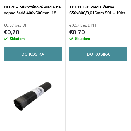
s
e
HDPE – Mikroténové vrecia na
TEX HDPE vrecia čierne
odpad šedé 400x500mm, 18
650x800/0,015mm 50L - 10ks
p
litrov, 50 ks
p
€0,57 bez DPH
€0,57 bez DPH
r
€0,70
€0,70
r
Skladom
Skladom
o
o
DO KOŠÍKA
DO KOŠÍKA
d
d
u
u
k
k
t
t
o
o