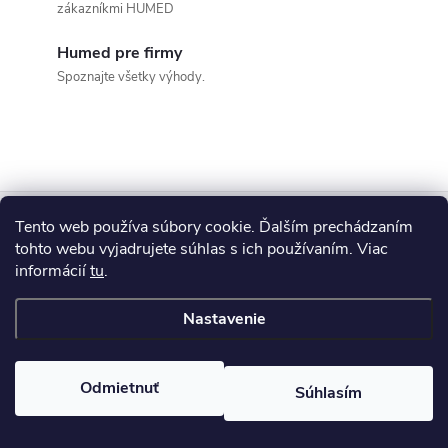
o
zákazníkmi HUMED
i
v
a
Humed pre firmy
e
Spoznajte všetky výhody.
n
p
i
e
r
v
Z
k
Tento web používa súbory cookie. Ďalším prechádzaním
Blog
tohto webu vyjadrujete súhlas s ich používaním. Viac
á
y
informácií
tu
.
Informácie pre vás
p
v
Nastavenie
ý
ä
Copyright 2026
HUMED
. Všetky práva vyhradené.
p
Odmietnuť
Súhlasím
t
Vytvoril Shoptet
i