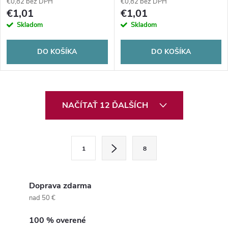
€0,82 bez DPH
€0,82 bez DPH
€1,01
€1,01
Skladom
Skladom
DO KOŠÍKA
DO KOŠÍKA
O
NAČÍTAŤ 12 ĎALŠÍCH
v
l
S
1
8
t
á
r
d
á
Doprava zdarma
a
n
nad 50 €
k
c
100 % overené