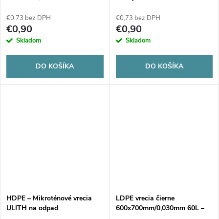
400x470/0,008mm 10L - 40ks
€0,73 bez DPH
€0,73 bez DPH
€0,90
€0,90
Skladom
Skladom
DO KOŠÍKA
DO KOŠÍKA
HDPE – Mikroténové vrecia
LDPE vrecia čierne
ULITH na odpad
600x700mm/0,030mm 60L –
transparentné 30 litrov, 50 ks
15ks