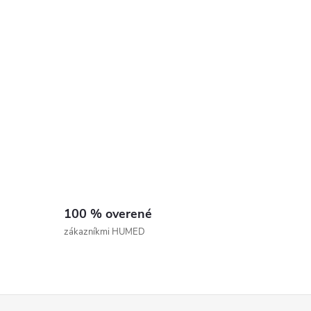
d
a
c
e
p
v
100 % overené
k
zákazníkmi HUMED
y
v