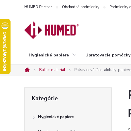
Prejsť
HUMED Partner
Obchodné podmienky
Podmienky o
na
obsah
Hygienické papiere
Upratovacie pomôcky
Baliaci materiál
Potravinové fólie, alobaly, papier
Domov
B
Preskočiť
Kategórie
kategórie
o
Hygienické papiere
č
S