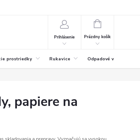
Možnosti platby
Blog
O nás
Kontakty
NÁKUPNÝ
KOŠÍK
Prázdny košík
Prihlásenie
cie prostriedky
Rukavice
Odpadové vrecia
ly, papiere na
očas skladovania a prepravy. Vyznačujú sa vysokou