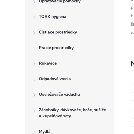
Upratovacie pomôcky
n
p
b
TORK hygiena
ý
š
p
Čistiace prostriedky
e
a
Pracie prostriedky
n
Rukavice
e
Odpadové vrecia
l
Osviežovače vzduchu
Zásobníky, dávkovače, koše, sušiče
a kupeľňové sety
Mydlá