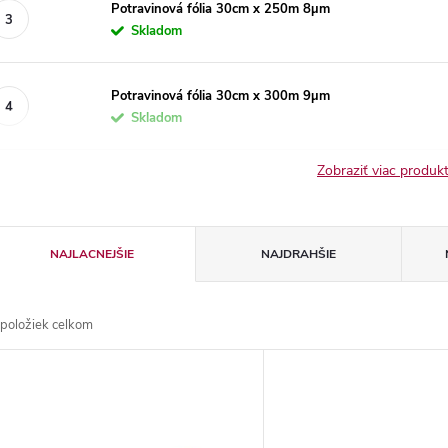
Potravinová fólia 30cm x 250m 8µm
Skladom
Potravinová fólia 30cm x 300m 9µm
Skladom
Zobraziť viac produ
R
NAJLACNEJŠIE
NAJDRAHŠIE
a
položiek celkom
d
V
e
ý