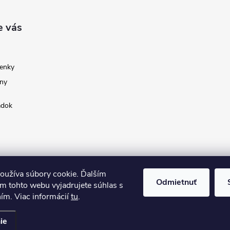
ý
p
e vás
s
enky
u
ny
adok
oužíva súbory cookie. Ďalším
Odmietnuť
m tohto webu vyjadrujete súhlas s
ním. Viac informácií
tu
.
ie