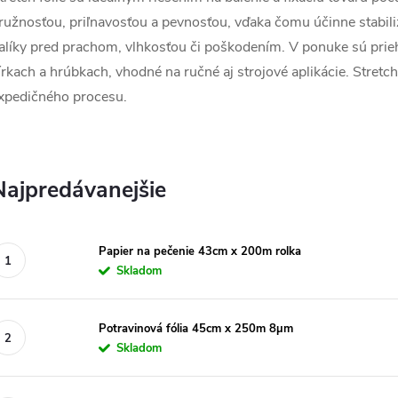
ružnosťou, priľnavosťou a pevnosťou, vďaka čomu účinne stabiliz
alíky pred prachom, vlhkosťou či poškodením. V ponuke sú priehľ
írkach a hrúbkach, vhodné na ručné aj strojové aplikácie. Stretch
xpedičného procesu.
Najpredávanejšie
Papier na pečenie 43cm x 200m rolka
Skladom
Potravinová fólia 45cm x 250m 8µm
Skladom