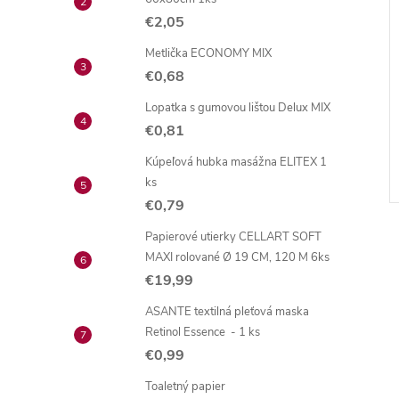
€2,05
Metlička ECONOMY MIX
€0,68
Lopatka s gumovou lištou Delux MIX
€0,81
Kúpeľová hubka masážna ELITEX 1
ks
€0,79
Papierové utierky CELLART SOFT
MAXI rolované Ø 19 CM, 120 M 6ks
€19,99
ASANTE textilná pleťová maska
l
Retinol Essence - 1 ks
€0,99
Toaletný papier