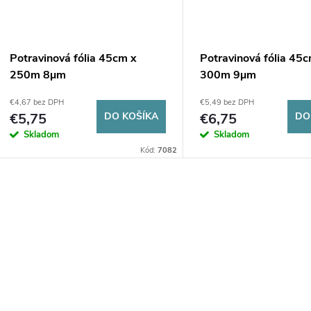
Potravinová fólia 45cm x
Potravinová fólia 45
250m 8µm
300m 9µm
€4,67 bez DPH
€5,49 bez DPH
€5,75
DO KOŠÍKA
€6,75
DO
Skladom
Skladom
Kód:
7082
O
v
á