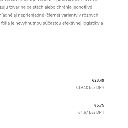
ujú tovar na paletách alebo chránia jednotlivé
adné aj nepriehľadné (čierne) varianty v rôznych
 fólia je nevyhnutnou súčasťou efektívnej logistiky a
€23,49
€19,10 bez DPH
€5,75
€4,67 bez DPH