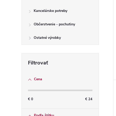
i
Kancelárske potreby
i
Občerstvenie - pochutiny
Ostatné výrobky
Cena
€
0
€
24
Podľa štítku