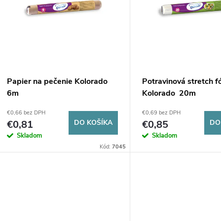
n
p
e
s
p
p
Papier na pečenie Kolorado
Potravinová stretch fó
r
6m
Kolorado 20m
r
€0,66 bez DPH
€0,69 bez DPH
o
€0,81
DO KOŠÍKA
€0,85
DO
o
Skladom
Skladom
d
Kód:
7045
d
u
u
k
k