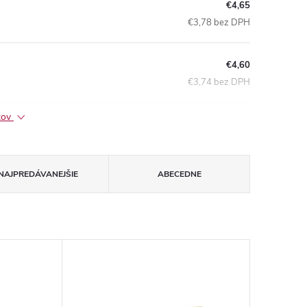
€4,65
€3,78 bez DPH
€4,60
€3,74 bez DPH
ktov
NAJPREDÁVANEJŠIE
ABECEDNE