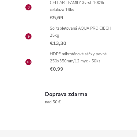
CELLART FAMILY 3vrst. 100%
celulóza 16ks
€5,69
Soľ tabletovaná AQUA PRO CIECH
25kg
i
€13,30
HDPE mikroténové sáčky pevné
250x350mm/12 myc - 50ks
€0,99
r
Doprava zdarma
nad 50 €
Z