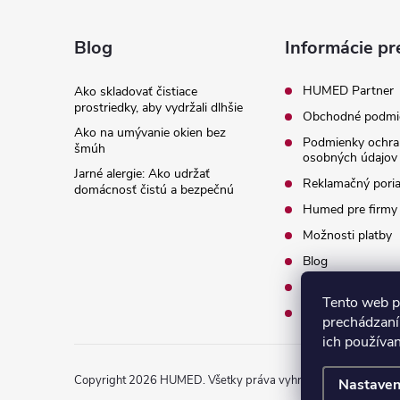
á
Blog
Informácie pr
i
p
HUMED Partner
Ako skladovať čistiace
prostriedky, aby vydržali dlhšie
Obchodné podmi
ä
Ako na umývanie okien bez
Podmienky ochra
šmúh
osobných údajov
t
Jarné alergie: Ako udržať
Reklamačný pori
domácnosť čistú a bezpečnú
i
Humed pre firmy
Možnosti platby
e
Blog
O nás
Tento web p
Kontakty
prechádzaní
ich používa
Copyright 2026
HUMED
. Všetky práva vyhradené.
Nastaven