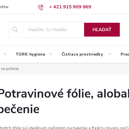
+ 421 915 909 969
chrany osobných údajov
Reklamačný poriadok
Humed pre firmy
HĽADAŤ
TORK hygiena
Čistiace prostriedky
Pra
e na pečenie
Potravinové fólie, aloba
pečenie
tretch fólie sú ideálnym riešením na balenie a fixáciu tovaru p