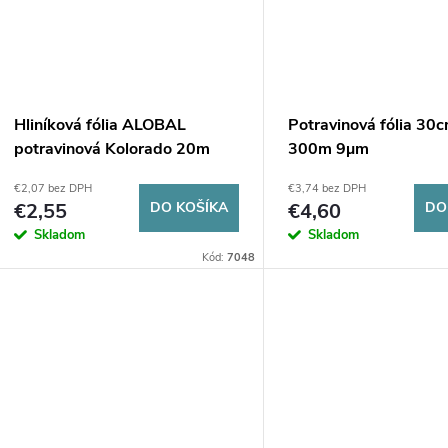
t
t
o
o
v
v
Hliníková fólia ALOBAL
Potravinová fólia 30
potravinová Kolorado 20m
300m 9µm
€2,07 bez DPH
€3,74 bez DPH
€2,55
DO KOŠÍKA
€4,60
DO
Skladom
Skladom
Kód:
7048