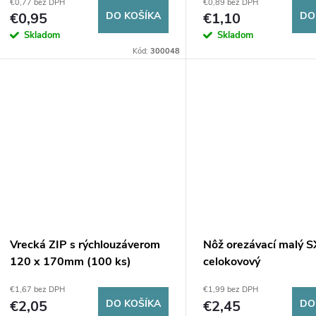
€0,77 bez DPH
€0,89 bez DPH
€0,95
DO KOŠÍKA
€1,10
DO
Skladom
Skladom
Kód:
300048
Vrecká ZIP s rýchlouzáverom
Nôž orezávací malý 
120 x 170mm (100 ks)
celokovový
€1,67 bez DPH
€1,99 bez DPH
€2,05
DO KOŠÍKA
€2,45
DO