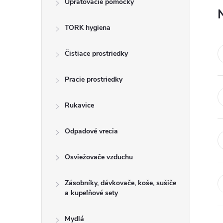
Upratovacie pomôcky
n
TORK hygiena
ý
p
Čistiace prostriedky
a
Pracie prostriedky
n
Rukavice
e
Odpadové vrecia
l
Osviežovače vzduchu
Zásobníky, dávkovače, koše, sušiče
a kupeľňové sety
Mydlá