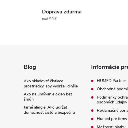
r
Doprava zdarma
nad 50 €
Z
á
Blog
Informácie pr
p
HUMED Partner
Ako skladovať čistiace
i
prostriedky, aby vydržali dlhšie
Obchodné podmi
ä
Ako na umývanie okien bez
Podmienky ochra
šmúh
osobných údajov
t
Jarné alergie: Ako udržať
Reklamačný pori
domácnosť čistú a bezpečnú
i
Humed pre firmy
Možnosti platby