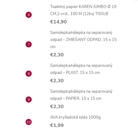
Toaletný papier KAREN JUMBO Ø 19
CM,2 vrst., 100 M (12ks) TISSUE
€14,90
Samolepka/nálepka na separovaný
odpad – ZMIEŠANÝ ODPAD, 15 x 15
l
cm
€2,30
Samolepka/nálepka na separovaný
odpad – PLAST, 15 x 15 cm
€2,30
Samolepka/nálepka na separovaný
odpad – PAPIER, 15 x 15 cm
€2,30
i
AVA kryštalická sóda 1000g
€1,99