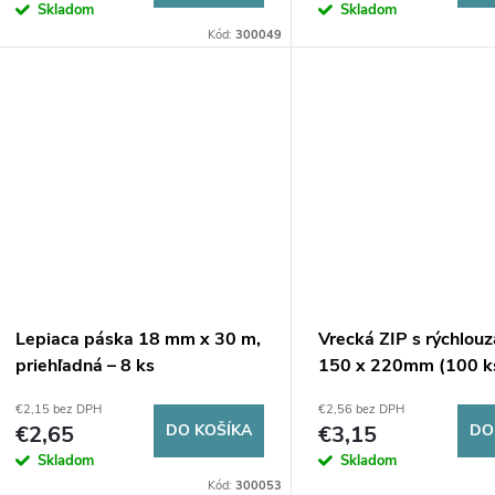
Skladom
Skladom
Kód:
300049
Lepiaca páska 18 mm x 30 m,
Vrecká ZIP s rýchlou
priehľadná – 8 ks
150 x 220mm (100 k
€2,15 bez DPH
€2,56 bez DPH
€2,65
DO KOŠÍKA
€3,15
DO
Skladom
Skladom
Kód:
300053