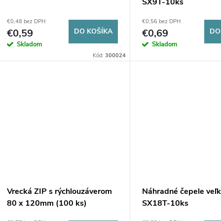
r
SX9T-10ks
r
€0,48 bez DPH
€0,56 bez DPH
o
€0,59
DO KOŠÍKA
€0,69
DO
o
Skladom
Skladom
d
Kód:
300024
d
u
u
k
k
t
t
o
o
v
v
Vrecká ZIP s rýchlouzáverom
Náhradné čepele veľ
80 x 120mm (100 ks)
SX18T-10ks