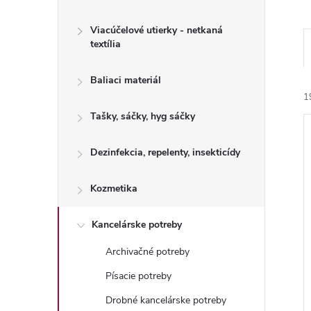
Viacúčelové utierky - netkaná
textília
Baliaci materiál
1
Tašky, sáčky, hyg sáčky
Dezinfekcia, repelenty, insekticídy
Kozmetika
i
i
Kancelárske potreby
Archivačné potreby
Písacie potreby
Drobné kancelárske potreby