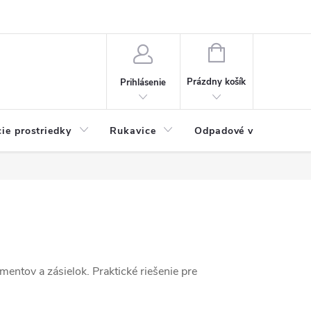
Možnosti platby
Blog
O nás
Kontakty
NÁKUPNÝ
KOŠÍK
Prázdny košík
Prihlásenie
cie prostriedky
Rukavice
Odpadové vrecia
mentov a zásielok. Praktické riešenie pre