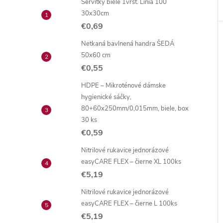
Servítky biele 1vrst. Linia 100
30x30cm
€0,69
Netkaná bavlnená handra ŠEDÁ
50x60 cm
€0,55
HDPE – Mikroténové dámske
hygienické sáčky,
80+60x250mm/0,015mm, biele, box
30 ks
€0,59
Nitrilové rukavice jednorázové
easyCARE FLEX – čierne XL 100ks
€5,19
Nitrilové rukavice jednorázové
easyCARE FLEX – čierne L 100ks
€5,19