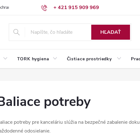
+ 421 915 909 969
chrany osobných údajov
Reklamačný poriadok
Humed pre firmy
HĽADAŤ
TORK hygiena
Čistiace prostriedky
Pra
Baliace potreby
aliace potreby pre kanceláriu slúžia na bezpečné zabalenie doku
aždodenné odosielanie.