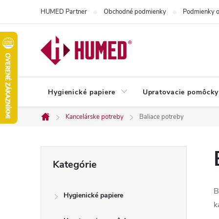
Prejsť
HUMED Partner
Obchodné podmienky
Podmienky o
na
obsah
Hygienické papiere
Upratovacie pomôcky
Kancelárske potreby
Baliace potreby
Domov
B
Preskočiť
Kategórie
kategórie
o
B
Hygienické papiere
č
k