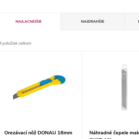
R
NAJLACNEJŠIE
NAJDRAHŠIE
a
9
položiek celkom
d
V
e
ý
n
p
e
s
p
p
Orezávací nôž DONAU 18mm
Náhradné čepele ma