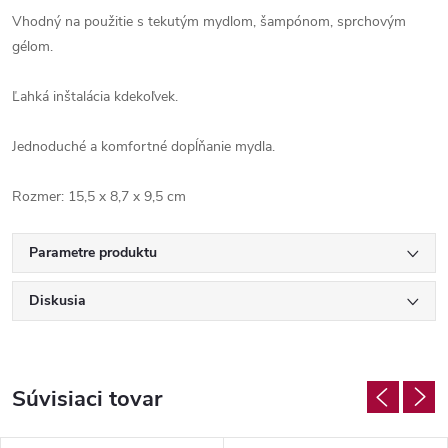
Vhodný na použitie s tekutým mydlom, šampónom, sprchovým
gélom.
Ľahká inštalácia kdekoľvek.
Jednoduché a komfortné dopĺňanie mydla.
Rozmer: 15,5 x 8,7 x 9,5 cm
Parametre produktu
Diskusia
Súvisiaci tovar