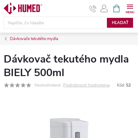
Prejsť
NÁKUPN
KOŠÍK
na
obsah
HĽADAŤ
Dávkovače tekutého mydla
Dávkovač tekutého mydla
BIELY 500ml
Podrobnosti hodnotenia
Neohodnotené
Kód:
S2