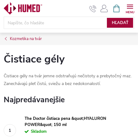
Prejsť
NÁKUPN
KOŠÍK
na
obsah
HĽADAŤ
Kozmetika na tvár
Čistiace gély
Čistiace gély na tvár jemne odstraňujú nečistoty a prebytočný maz.
Zanechávajú pleť čistú, sviežu a bez nedokonalostí.
Najpredávanejšie
The Doctor čistiaca pena &quot;HYALURON
POWER&quot; 150 ml
Skladom