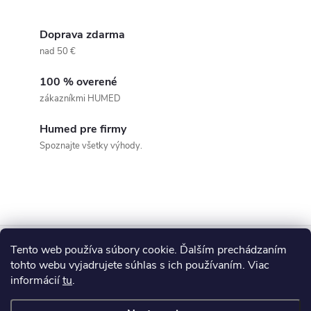
O
v
Doprava zdarma
nad 50 €
l
100 % overené
á
zákazníkmi HUMED
d
Humed pre firmy
a
Spoznajte všetky výhody.
c
i
e
Z
Tento web používa súbory cookie. Ďalším prechádzaním
p
Blog
tohto webu vyjadrujete súhlas s ich používaním. Viac
á
informácií
tu
.
r
Informácie pre vás
p