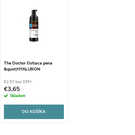
u
u
k
k
t
t
o
o
v
The Doctor čistiaca pena
v
&quot;HYALURON
POWER&quot; 150 ml
€2,97 bez DPH
€3,65
Skladom
DO KOŠÍKA