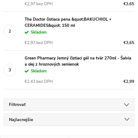
€2,97 bez DPH
€3,65
The Doctor čistiaca pena &quot;BAKUCHIOL +
CERAMIDES&quot; 150 ml
Skladom
€2,97 bez DPH
€3,65
Green Pharmacy Jemný čistiaci gél na tvár 270ml - Šalvia
a olej z hroznových semienok
Skladom
€2,43 bez DPH
€2,99
Filtrovať
R
Najlacnejšie
a
Najdrahšie