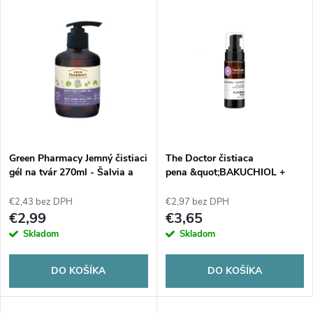
V
Najpredávanejšie
d
ý
Abecedne
e
p
n
i
i
s
e
Green Pharmacy Jemný čistiaci
The Doctor čistiaca
gél na tvár 270ml - Šalvia a
pena &quot;BAKUCHIOL +
p
olej z hroznových semienok
CERAMIDES&quot; 150 ml
p
€2,43 bez DPH
€2,97 bez DPH
r
€2,99
€3,65
r
Skladom
Skladom
o
o
DO KOŠÍKA
DO KOŠÍKA
d
d