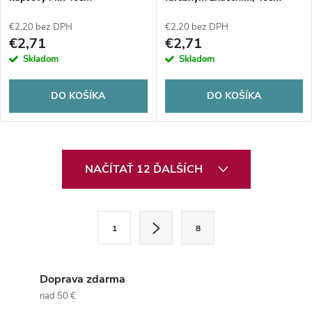
€2,20 bez DPH
€2,20 bez DPH
€2,71
€2,71
Skladom
Skladom
DO KOŠÍKA
DO KOŠÍKA
O
NAČÍTAŤ 12 ĎALŠÍCH
v
l
S
1
8
t
á
r
d
á
Doprava zdarma
a
n
nad 50 €