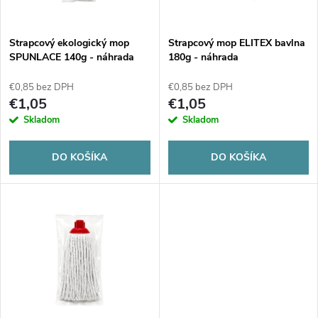
i
i
s
e
Strapcový ekologický mop
Strapcový mop ELITEX bavlna
SPUNLACE 140g - náhrada
180g - náhrada
p
p
€0,85 bez DPH
€0,85 bez DPH
r
€1,05
€1,05
r
Skladom
Skladom
o
o
DO KOŠÍKA
DO KOŠÍKA
d
d
u
u
k
k
t
t