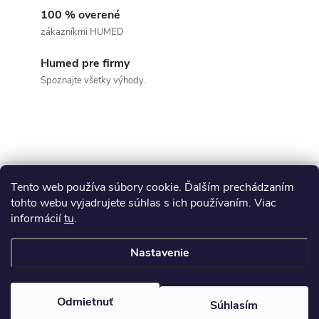
k
c
100 % overené
o
zákazníkmi HUMED
i
v
a
Humed pre firmy
e
Spoznajte všetky výhody.
n
p
i
e
r
v
Z
k
Tento web používa súbory cookie. Ďalším prechádzaním
Blog
tohto webu vyjadrujete súhlas s ich používaním. Viac
á
y
informácií
tu
.
Informácie pre vás
p
v
Nastavenie
ý
ä
Copyright 2026
HUMED
. Všetky práva vyhradené.
p
Odmietnuť
Súhlasím
Vytvoril Shoptet