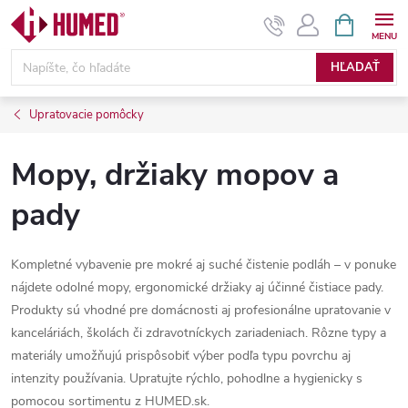
Prejsť
NÁKUPN
KOŠÍK
na
obsah
HĽADAŤ
Upratovacie pomôcky
Mopy, držiaky mopov a
pady
Kompletné vybavenie pre mokré aj suché čistenie podláh – v ponuke
nájdete odolné mopy, ergonomické držiaky aj účinné čistiace pady.
Produkty sú vhodné pre domácnosti aj profesionálne upratovanie v
kanceláriách, školách či zdravotníckych zariadeniach. Rôzne typy a
materiály umožňujú prispôsobiť výber podľa typu povrchu aj
intenzity používania. Upratujte rýchlo, pohodlne a hygienicky s
pomocou sortimentu z HUMED.sk.