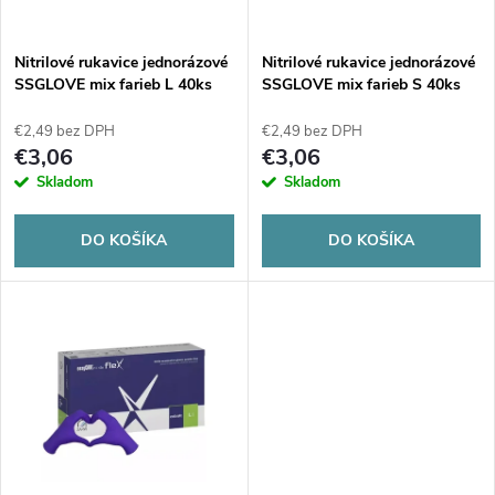
i
s
e
Nitrilové rukavice jednorázové
Nitrilové rukavice jednorázové
SSGLOVE mix farieb L 40ks
SSGLOVE mix farieb S 40ks
p
p
€2,49 bez DPH
€2,49 bez DPH
r
€3,06
€3,06
r
Skladom
Skladom
o
o
DO KOŠÍKA
DO KOŠÍKA
d
d
u
u
k
k
t
t
o