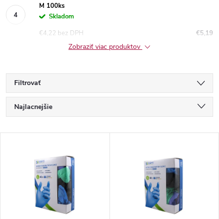
M 100ks
Skladom
€4,22 bez DPH
€5,19
Zobraziť viac produktov
Filtrovať
R
Najlacnejšie
a
Najdrahšie
V
Najpredávanejšie
d
ý
Abecedne
e
p
n
i