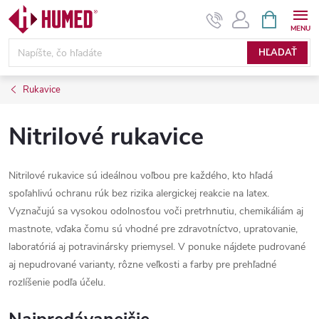
Prejsť
NÁKUPN
KOŠÍK
na
obsah
HĽADAŤ
Rukavice
Nitrilové rukavice
Nitrilové rukavice sú ideálnou voľbou pre každého, kto hľadá
spoľahlivú ochranu rúk bez rizika alergickej reakcie na latex.
Vyznačujú sa vysokou odolnosťou voči pretrhnutiu, chemikáliám aj
mastnote, vďaka čomu sú vhodné pre zdravotníctvo, upratovanie,
laboratóriá aj potravinársky priemysel. V ponuke nájdete pudrované
aj nepudrované varianty, rôzne veľkosti a farby pre prehľadné
rozlíšenie podľa účelu.