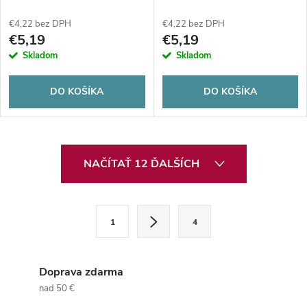
XL 100ks
100ks
€4,22 bez DPH
€4,22 bez DPH
€5,19
€5,19
Skladom
Skladom
DO KOŠÍKA
DO KOŠÍKA
O
NAČÍTAŤ 12 ĎALŠÍCH
v
l
S
1
4
t
á
r
d
á
Doprava zdarma
a
n
nad 50 €