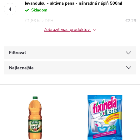
levanduľou - aktívna pena - náhradná náplň 500ml
Skladom
€1,86 bez DPH
€2,29
Zobraziť viac produktov
Filtrovať
R
Najlacnejšie
a
Najdrahšie
V
Najpredávanejšie
d
ý
Abecedne
e
p
n
i