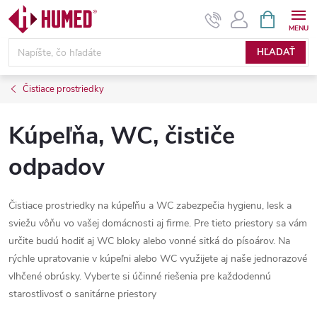
Prejsť
NÁKUPN
KOŠÍK
na
obsah
HĽADAŤ
Čistiace prostriedky
Kúpeľňa, WC, čističe
odpadov
Čistiace prostriedky na kúpeľňu a WC zabezpečia hygienu, lesk a
sviežu vôňu vo vašej domácnosti aj firme. Pre tieto priestory sa vám
určite budú hodiť aj WC bloky alebo vonné sitká do písoárov. Na
rýchle upratovanie v kúpeľni alebo WC využijete aj naše jednorazové
vlhčené obrúsky. Vyberte si účinné riešenia pre každodennú
starostlivosť o sanitárne priestory