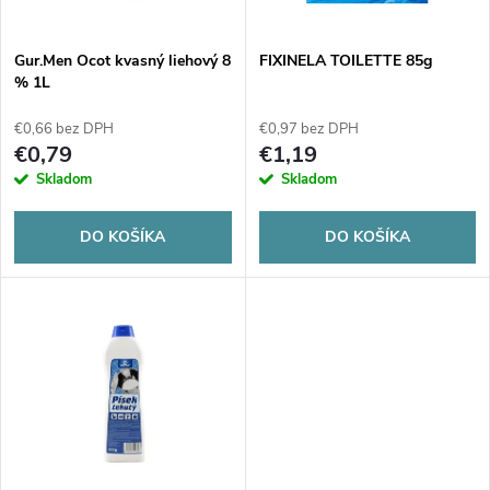
i
s
e
Gur.Men Ocot kvasný liehový 8
FIXINELA TOILETTE 85g
% 1L
p
p
€0,66 bez DPH
€0,97 bez DPH
r
€0,79
€1,19
r
Skladom
Skladom
o
o
DO KOŠÍKA
DO KOŠÍKA
d
d
u
u
k
k
t
t
o