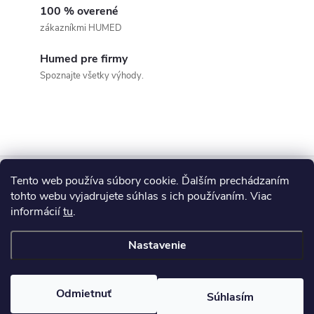
k
c
100 % overené
o
zákazníkmi HUMED
i
v
a
Humed pre firmy
e
Spoznajte všetky výhody.
n
p
i
e
r
v
Z
k
Tento web používa súbory cookie. Ďalším prechádzaním
Blog
tohto webu vyjadrujete súhlas s ich používaním. Viac
á
y
informácií
tu
.
Informácie pre vás
p
v
Nastavenie
ý
ä
Copyright 2026
HUMED
. Všetky práva vyhradené.
p
Odmietnuť
Súhlasím
t
Vytvoril Shoptet