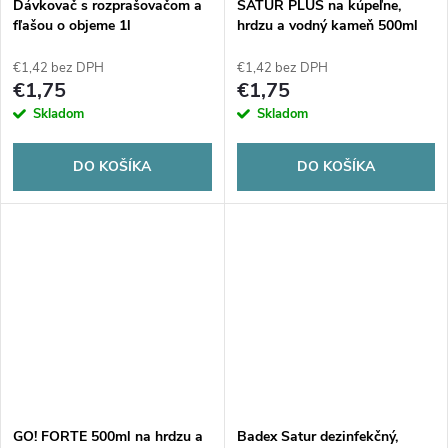
Dávkovač s rozprašovačom a
SATUR PLUS na kúpeľne,
fľašou o objeme 1l
hrdzu a vodný kameň 500ml
€1,42 bez DPH
€1,42 bez DPH
€1,75
€1,75
Skladom
Skladom
DO KOŠÍKA
DO KOŠÍKA
GO! FORTE 500ml na hrdzu a
Badex Satur dezinfekčný,