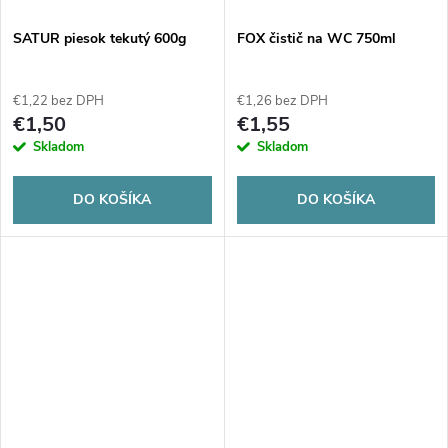
o
v
SATUR piesok tekutý 600g
FOX čistič na WC 750ml
v
€1,22 bez DPH
€1,26 bez DPH
€1,50
€1,55
Skladom
Skladom
DO KOŠÍKA
DO KOŠÍKA