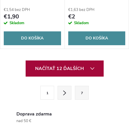
€1,54 bez DPH
€1,63 bez DPH
€1,90
€2
Skladom
Skladom
DO KOŠÍKA
DO KOŠÍKA
O
NAČÍTAŤ 12 ĎALŠÍCH
v
l
S
1
7
t
á
r
d
á
Doprava zdarma
a
n
nad 50 €