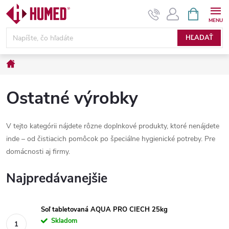
Prejsť
NÁKUPN
KOŠÍK
na
obsah
HĽADAŤ
Domov
Ostatné výrobky
V tejto kategórii nájdete rôzne doplnkové produkty, ktoré nenájdete
inde – od čistiacich pomôcok po špeciálne hygienické potreby. Pre
domácnosti aj firmy.
Najpredávanejšie
Soľ tabletovaná AQUA PRO CIECH 25kg
Skladom