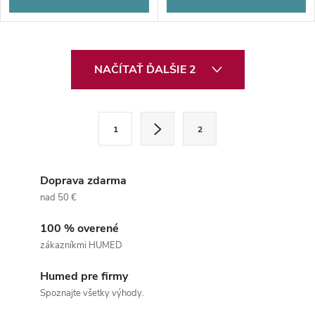
O
NAČÍTAŤ ĎALŠIE 2
v
l
S
1
2
t
á
r
d
á
Doprava zdarma
a
n
nad 50 €
k
c
100 % overené
o
zákazníkmi HUMED
i
v
a
Humed pre firmy
e
Spoznajte všetky výhody.
n