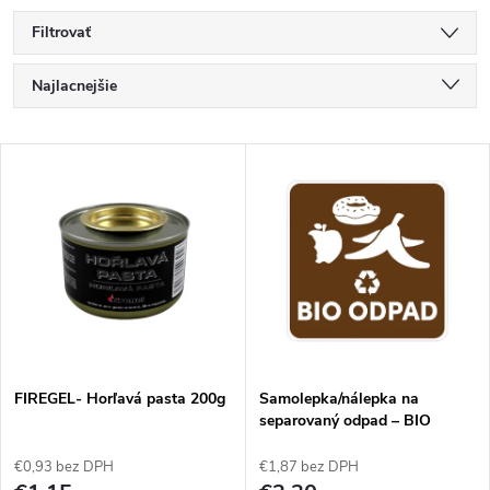
Filtrovať
R
Najlacnejšie
a
Najdrahšie
V
Najpredávanejšie
d
ý
Abecedne
e
p
n
i
i
s
e
FIREGEL- Horľavá pasta 200g
Samolepka/nálepka na
separovaný odpad – BIO
p
ODPAD, 15 x 15 cm
p
€0,93 bez DPH
€1,87 bez DPH