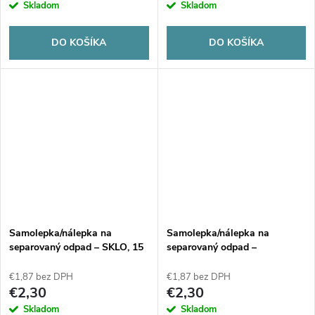
Skladom
Skladom
DO KOŠÍKA
DO KOŠÍKA
Samolepka/nálepka na
Samolepka/nálepka na
separovaný odpad – SKLO, 15
separovaný odpad –
x 15 cm
ZMIEŠANÝ ODPAD, 15 x 15
cm
€1,87 bez DPH
€1,87 bez DPH
€2,30
€2,30
Skladom
Skladom