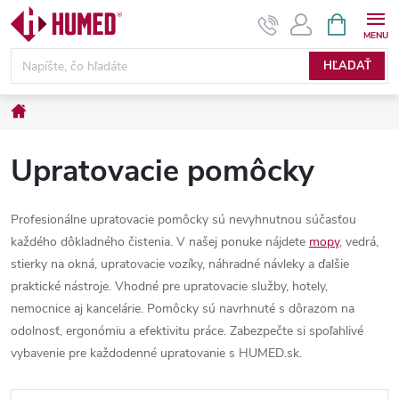
Prejsť
NÁKUPN
KOŠÍK
na
obsah
HĽADAŤ
Domov
Upratovacie pomôcky
Profesionálne upratovacie pomôcky sú nevyhnutnou súčasťou
každého dôkladného čistenia. V našej ponuke nájdete
mopy
, vedrá,
stierky na okná, upratovacie vozíky, náhradné návleky a ďalšie
praktické nástroje. Vhodné pre upratovacie služby, hotely,
nemocnice aj kancelárie. Pomôcky sú navrhnuté s dôrazom na
odolnosť, ergonómiu a efektivitu práce. Zabezpečte si spoľahlivé
vybavenie pre každodenné upratovanie s HUMED.sk.