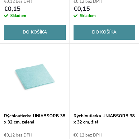
p
€0,12 bez DPH
€0,12 bez DPH
r
€0,15
€0,15
r
Skladom
Skladom
o
o
DO KOŠÍKA
DO KOŠÍKA
d
d
u
u
k
k
t
t
o
o
v
Rýchloutierka UNIABSORB 38
Rýchloutierka UNIABSORB 38
v
x 32 cm, zelená
x 32 cm, žltá
€0,12 bez DPH
€0,12 bez DPH