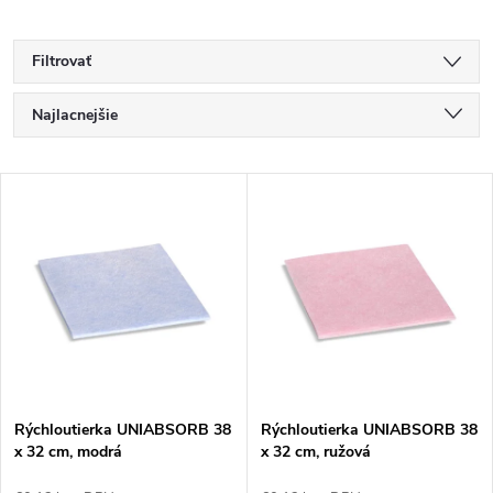
Filtrovať
R
Najlacnejšie
a
Najdrahšie
V
Najpredávanejšie
d
ý
Abecedne
e
p
n
i
i
s
e
Rýchloutierka UNIABSORB 38
Rýchloutierka UNIABSORB 38
x 32 cm, modrá
x 32 cm, ružová
p