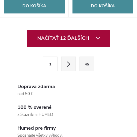
DO KOŠÍKA
DO KOŠÍKA
O
NAČÍTAŤ 12 ĎALŠÍCH
v
l
S
1
45
t
á
r
d
á
Doprava zdarma
a
n
nad 50 €
k
c
100 % overené
o
zákazníkmi HUMED
i
v
a
Humed pre firmy
e
Spoznajte všetky výhody.