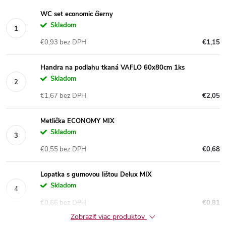
WC set economic čierny
Skladom
€0,93 bez DPH
€1,15
Handra na podlahu tkaná VAFLO 60x80cm 1ks
Skladom
€1,67 bez DPH
€2,05
Metlička ECONOMY MIX
Skladom
€0,55 bez DPH
€0,68
Lopatka s gumovou lištou Delux MIX
Skladom
€0,66 bez DPH
€0,81
Zobraziť viac produktov