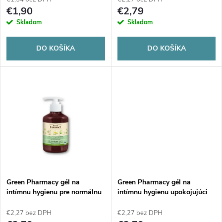
p
r
€1,90
€2,79
r
Skladom
Skladom
o
o
DO KOŠÍKA
DO KOŠÍKA
d
d
u
u
k
k
t
t
o
o
v
Green Pharmacy gél na
Green Pharmacy gél na
v
intímnu hygienu pre normálnu
intímnu hygienu upokojujúci
pokožku 370ml
účinok 370ml
€2,27 bez DPH
€2,27 bez DPH