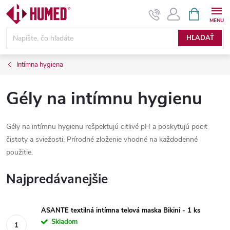
Prejsť
NÁKUPN
KOŠÍK
na
obsah
HĽADAŤ
Intímna hygiena
Gély na intímnu hygienu
Gély na intímnu hygienu rešpektujú citlivé pH a poskytujú pocit
čistoty a sviežosti. Prírodné zloženie vhodné na každodenné
použitie.
Najpredávanejšie
ASANTE textilná intímna telová maska Bikini - 1 ks
Skladom