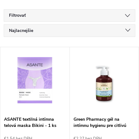
Filtrovať
R
Najlacnejšie
a
Najdrahšie
V
Najpredávanejšie
d
ý
Abecedne
e
p
n
i
i
s
e
ASANTE textilná intímna
Green Pharmacy gél na
telová maska Bikini - 1 ks
intímnu hygienu pre citlivú
p
pokožku 370ml
€1,54 bez DPH
€2,27 bez DPH