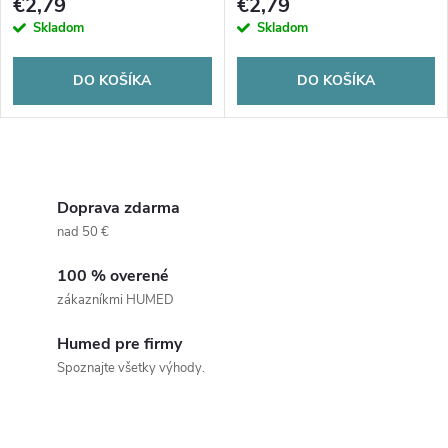
€2,79
€2,79
Skladom
Skladom
DO KOŠÍKA
DO KOŠÍKA
O
v
Doprava zdarma
nad 50 €
l
100 % overené
á
zákazníkmi HUMED
d
Humed pre firmy
a
Spoznajte všetky výhody.
c