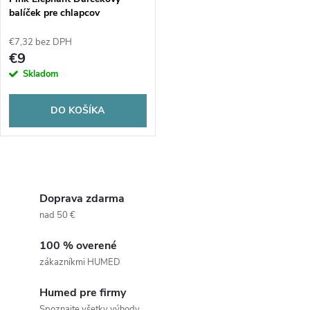
e
balíček pre chlapcov
p
p
€7,32 bez DPH
r
€9
r
Skladom
o
o
DO KOŠÍKA
d
d
u
O
u
k
v
Doprava zdarma
k
nad 50 €
t
l
t
100 % overené
á
o
zákazníkmi HUMED
o
d
v
Humed pre firmy
Spoznajte všetky výhody.