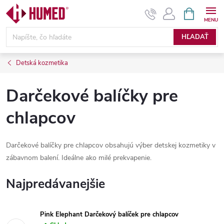
Prejsť
NÁKUPN
KOŠÍK
na
obsah
HĽADAŤ
Detská kozmetika
Darčekové balíčky pre
chlapcov
Darčekové balíčky pre chlapcov obsahujú výber detskej kozmetiky v
zábavnom balení. Ideálne ako milé prekvapenie.
Najpredávanejšie
Pink Elephant Darčekový balíček pre chlapcov