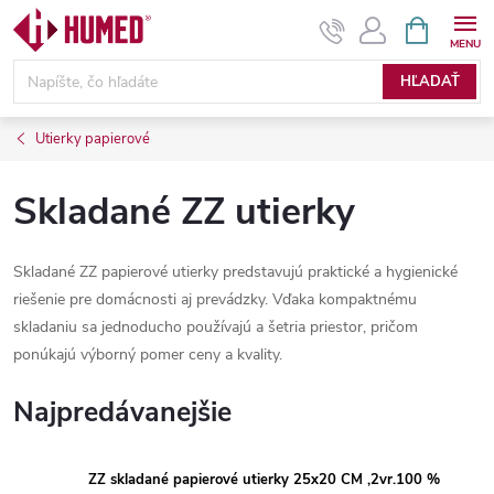
Prejsť
NÁKUPN
KOŠÍK
na
obsah
HĽADAŤ
Utierky papierové
Skladané ZZ utierky
Skladané ZZ papierové utierky predstavujú praktické a hygienické
riešenie pre domácnosti aj prevádzky. Vďaka kompaktnému
skladaniu sa jednoducho používajú a šetria priestor, pričom
ponúkajú výborný pomer ceny a kvality.
Najpredávanejšie
ZZ skladané papierové utierky 25x20 CM ,2vr.100 %