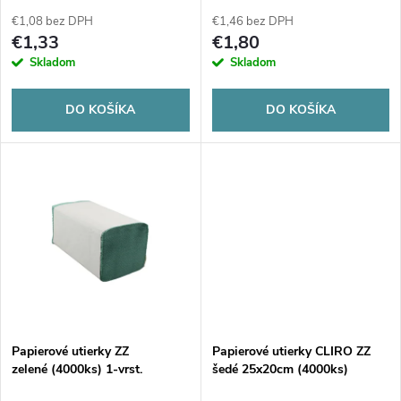
p
p
€1,08 bez DPH
€1,46 bez DPH
r
€1,33
€1,80
r
Skladom
Skladom
o
o
DO KOŠÍKA
DO KOŠÍKA
d
d
u
u
k
k
t
t
o
o
v
Papierové utierky ZZ
Papierové utierky CLIRO ZZ
v
zelené (4000ks) 1-vrst.
šedé 25x20cm (4000ks)
21x20cm