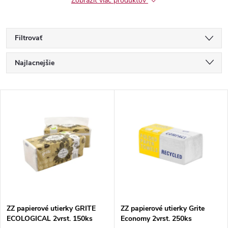
Zobraziť viac produktov
Filtrovať
R
Najlacnejšie
a
Najdrahšie
V
Najpredávanejšie
d
ý
Abecedne
e
p
n
i
i
s
e
ZZ papierové utierky GRITE
ZZ papierové utierky Grite
ECOLOGICAL 2vrst. 150ks
Economy 2vrst. 250ks