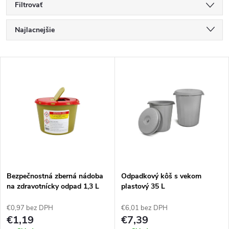
Filtrovať
R
Najlacnejšie
a
Najdrahšie
V
Najpredávanejšie
d
ý
Abecedne
e
p
n
i
i
s
e
Bezpečnostná zberná nádoba
Odpadkový kôš s vekom
na zdravotnícky odpad 1,3 L
plastový 35 L
p
p
€0,97 bez DPH
€6,01 bez DPH
r
€1,19
€7,39