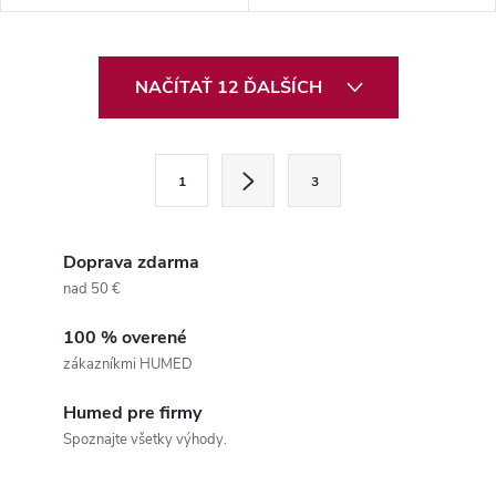
O
NAČÍTAŤ 12 ĎALŠÍCH
v
l
S
1
3
t
á
r
d
á
Doprava zdarma
a
n
nad 50 €
k
c
100 % overené
o
zákazníkmi HUMED
i
v
a
Humed pre firmy
e
Spoznajte všetky výhody.
n
p
i