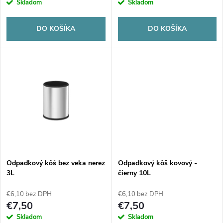
r
Skladom
Skladom
o
o
DO KOŠÍKA
DO KOŠÍKA
d
d
u
u
k
k
t
t
o
o
v
Odpadkový kôš bez veka nerez
Odpadkový kôš kovový -
v
3L
čierny 10L
€6,10 bez DPH
€6,10 bez DPH
€7,50
€7,50
Skladom
Skladom