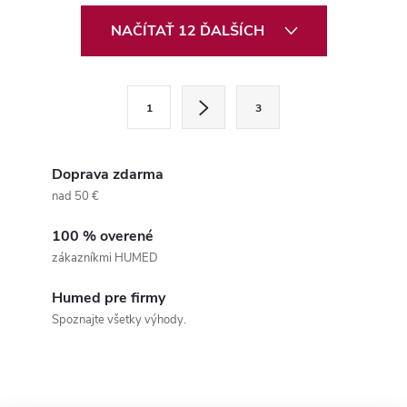
O
NAČÍTAŤ 12 ĎALŠÍCH
v
l
S
1
3
t
á
r
d
á
Doprava zdarma
a
n
nad 50 €
k
c
100 % overené
o
zákazníkmi HUMED
i
v
a
Humed pre firmy
e
Spoznajte všetky výhody.
n
p
i
e
r