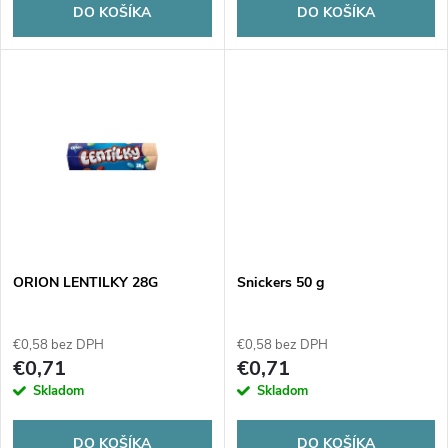
o
DO KOŠÍKA
DO KOŠÍKA
d
d
u
u
k
k
t
t
o
o
v
ORION LENTILKY 28G
Snickers 50 g
v
€0,58 bez DPH
€0,58 bez DPH
€0,71
€0,71
Skladom
Skladom
DO KOŠÍKA
DO KOŠÍKA