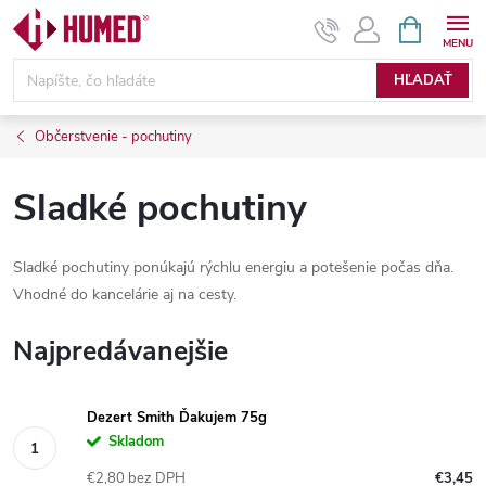
Prejsť
NÁKUPN
KOŠÍK
na
obsah
HĽADAŤ
Občerstvenie - pochutiny
Sladké pochutiny
Sladké pochutiny ponúkajú rýchlu energiu a potešenie počas dňa.
Vhodné do kancelárie aj na cesty.
Najpredávanejšie
Dezert Smith Ďakujem 75g
Skladom
€2,80 bez DPH
€3,45