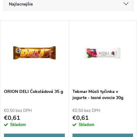
R
Najlacnejšie
a
Najdrahšie
V
Najpredávanejšie
d
ý
Abecedne
e
p
n
i
i
s
e
ORION DELI Čokoládová 35 g
Tekmar Müsli tyčinka v
jogurte - lesné ovocie 30g
p
p
€0,50 bez DPH
€0,50 bez DPH
r
€0,61
€0,61
r
Skladom
Skladom
o