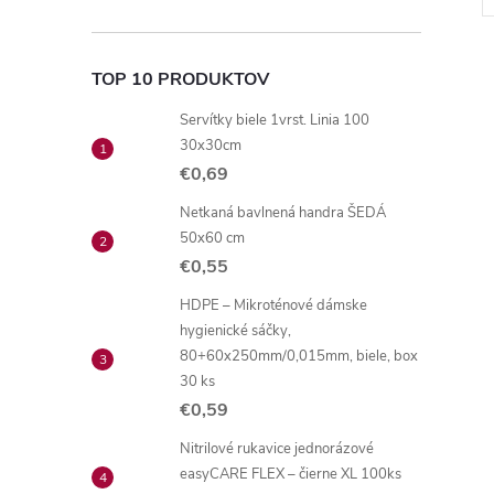
TOP 10 PRODUKTOV
Servítky biele 1vrst. Linia 100
30x30cm
€0,69
l
Netkaná bavlnená handra ŠEDÁ
50x60 cm
€0,55
HDPE – Mikroténové dámske
hygienické sáčky,
80+60x250mm/0,015mm, biele, box
30 ks
i
€0,59
Nitrilové rukavice jednorázové
easyCARE FLEX – čierne XL 100ks