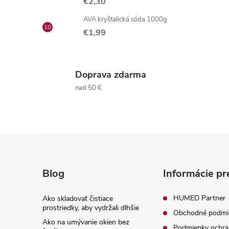
€2,30
AVA kryštalická sóda 1000g
€1,99
Doprava zdarma
nad 50 €
Z
á
Blog
Informácie pr
p
HUMED Partner
Ako skladovať čistiace
prostriedky, aby vydržali dlhšie
Obchodné podmi
ä
Ako na umývanie okien bez
Podmienky ochra