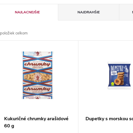
R
NAJLACNEJŠIE
NAJDRAHŠIE
a
položiek celkom
d
V
e
ý
n
p
e
s
p
p
Kukuričné chrumky arašidové
Dupetky s morskou s
r
60 g