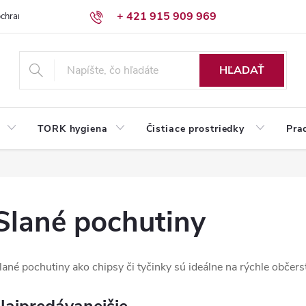
+ 421 915 909 969
chrany osobných údajov
Reklamačný poriadok
Humed pre firmy
HĽADAŤ
TORK hygiena
Čistiace prostriedky
Pra
Slané pochutiny
lané pochutiny ako chipsy či tyčinky sú ideálne na rýchle občers