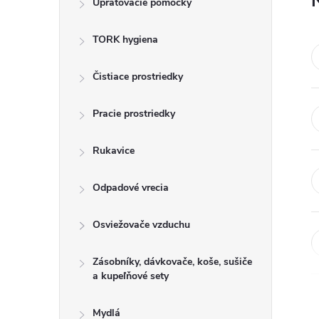
Upratovacie pomôcky
n
TORK hygiena
ý
p
Čistiace prostriedky
a
Pracie prostriedky
n
Rukavice
e
Odpadové vrecia
l
Osviežovače vzduchu
Zásobníky, dávkovače, koše, sušiče
a kupeľňové sety
Mydlá