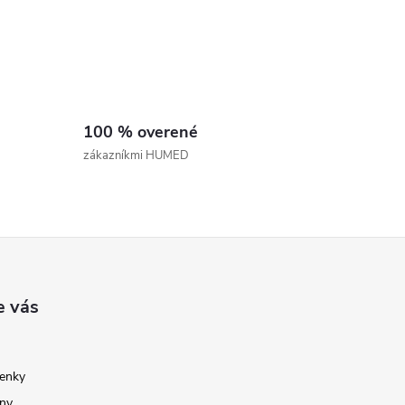
100 % overené
zákazníkmi HUMED
e vás
enky
ny