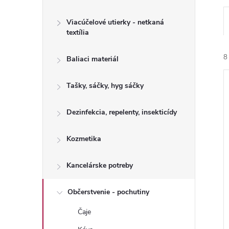
Viacúčelové utierky - netkaná
textília
8
Baliaci materiál
Tašky, sáčky, hyg sáčky
Dezinfekcia, repelenty, insekticídy
i
Kozmetika
i
Kancelárske potreby
Občerstvenie - pochutiny
Čaje