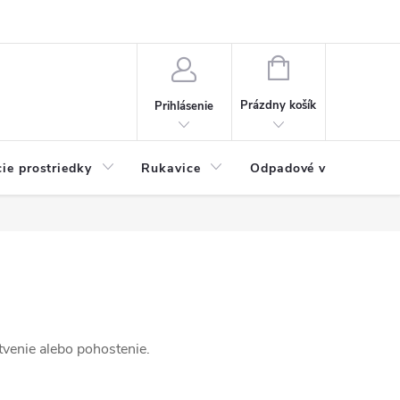
Možnosti platby
Blog
O nás
Kontakty
NÁKUPNÝ
KOŠÍK
Prázdny košík
Prihlásenie
cie prostriedky
Rukavice
Odpadové vrecia
tvenie alebo pohostenie.