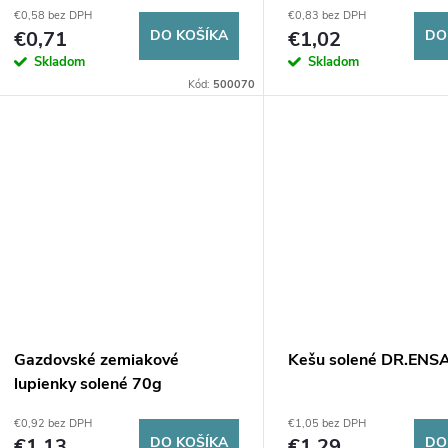
r
€0,58 bez DPH
€0,83 bez DPH
o
€0,71
DO KOŠÍKA
€1,02
DO
o
Skladom
Skladom
d
Kód:
500070
d
u
u
k
k
t
t
o
o
v
v
Gazdovské zemiakové
Kešu solené DR.ENS
lupienky solené 70g
€0,92 bez DPH
€1,05 bez DPH
€1,13
DO KOŠÍKA
€1,29
DO