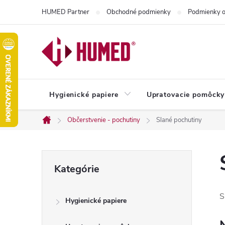
Prejsť
HUMED Partner
Obchodné podmienky
Podmienky o
na
obsah
Hygienické papiere
Upratovacie pomôcky
Občerstvenie - pochutiny
Slané pochutiny
Domov
B
Preskočiť
Kategórie
kategórie
o
S
Hygienické papiere
č