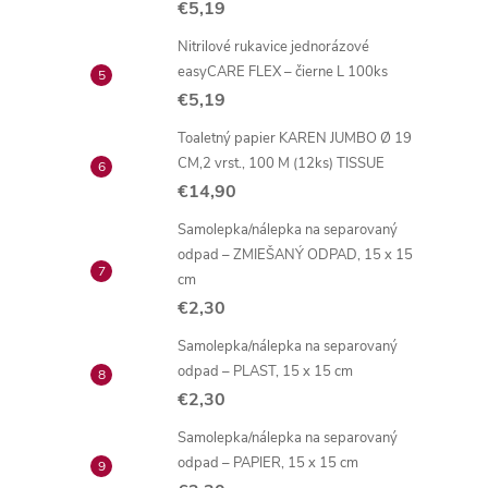
€5,19
r
Nitrilové rukavice jednorázové
easyCARE FLEX – čierne L 100ks
€5,19
Toaletný papier KAREN JUMBO Ø 19
CM,2 vrst., 100 M (12ks) TISSUE
€14,90
Samolepka/nálepka na separovaný
odpad – ZMIEŠANÝ ODPAD, 15 x 15
cm
€2,30
i
Samolepka/nálepka na separovaný
odpad – PLAST, 15 x 15 cm
€2,30
Samolepka/nálepka na separovaný
odpad – PAPIER, 15 x 15 cm