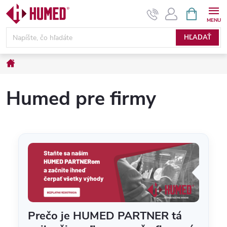
Prejsť
NÁKUPN
KOŠÍK
na
obsah
HĽADAŤ
Domov
Humed pre firmy
Prečo je HUMED PARTNER tá