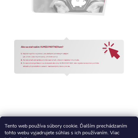
Z
Tento web používa súbory cookie. Ďalším prechádzaním
Blog
tohto webu vyjadrujete súhlas s ich používaním. Viac
á