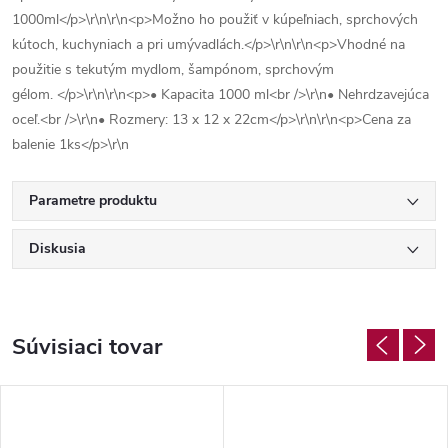
1000ml</p>\r\n\r\n<p>Možno ho použiť v kúpeľniach, sprchových
kútoch, kuchyniach a pri umývadlách.</p>\r\n\r\n<p>Vhodné na
použitie s tekutým mydlom, šampónom, sprchovým
gélom. </p>\r\n\r\n<p>• Kapacita 1000 ml<br />\r\n• Nehrdzavejúca
oceľ.<br />\r\n• Rozmery: 13 x 12 x 22cm</p>\r\n\r\n<p>Cena za
balenie 1ks</p>\r\n
Parametre produktu
Diskusia
Súvisiaci tovar