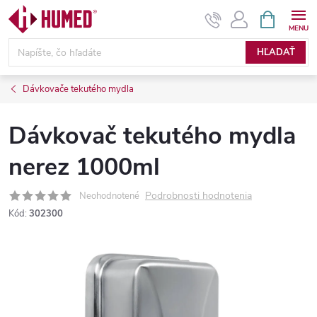
Prejsť
NÁKUPN
KOŠÍK
na
obsah
HĽADAŤ
Dávkovače tekutého mydla
Dávkovač tekutého mydla
nerez 1000ml
Podrobnosti hodnotenia
Neohodnotené
Kód:
302300