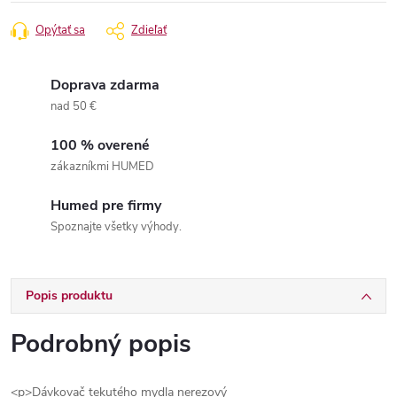
cena:
Opýtať sa
Zdieľať
Doprava zdarma
nad 50 €
100 % overené
zákazníkmi HUMED
Humed pre firmy
Spoznajte všetky výhody.
Popis produktu
Podrobný popis
<p>Dávkovač tekutého mydla nerezový