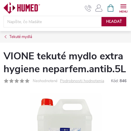
Prejsť
NÁKUPN
KOŠÍK
na
obsah
HĽADAŤ
Tekuté mydlá
VIONE tekuté mydlo extra
hygiene neparfem.antib.5L
Podrobnosti hodnotenia
Neohodnotené
Kód:
846