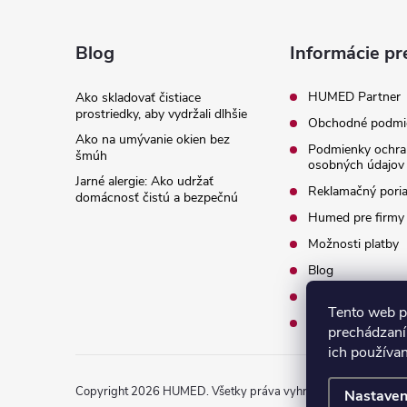
Z
á
Blog
Informácie pr
p
HUMED Partner
Ako skladovať čistiace
prostriedky, aby vydržali dlhšie
Obchodné podmi
ä
Ako na umývanie okien bez
Podmienky ochra
šmúh
osobných údajov
t
Jarné alergie: Ako udržať
Reklamačný pori
domácnosť čistú a bezpečnú
i
Humed pre firmy
Možnosti platby
e
Blog
O nás
Tento web p
Kontakty
prechádzaní
ich používa
Copyright 2026
HUMED
. Všetky práva vyhradené.
Nastaven