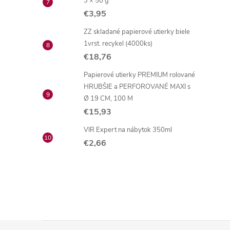
3 × 50 g
€3,95
ZZ skladané papierové utierky biele
1vrst. recykel (4000ks)
€18,76
Papierové utierky PREMIUM rolované
HRUBŠIE a PERFOROVANÉ MAXI s
Ø 19 CM, 100 M
€15,93
VIR Expert na nábytok 350ml
€2,66