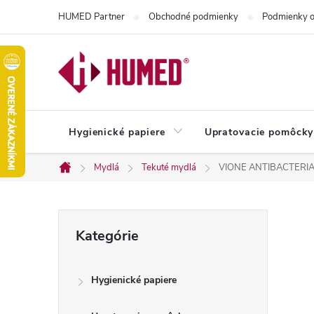
Prejsť
HUMED Partner
Obchodné podmienky
Podmienky o
na
obsah
Hygienické papiere
Upratovacie pomôcky
Mydlá
Tekuté mydlá
VIONE ANTIBACTERIA
Domov
B
Preskočiť
Kategórie
kategórie
o
Hygienické papiere
č