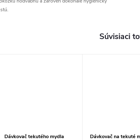
okožku hodvábnu a zároveň dokonale hygienicky
istú.
Súvisiaci t
Dávkovač tekutého mydla
Dávkovač na tekuté m