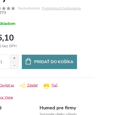
Podrobnosti hodnotenia
Neohodnotené
773
Skladom
6,10
6 bez DPH
otková
:
PRIDAŤ DO KOŠÍKA
Opýtať sa
Zdieľať
Tlač
ka:
Vione
é
Humed pre firmy
Spoznajte všetky výhody.