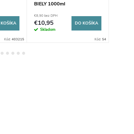
BIELY 1000ml
BIELY 5
€8,90 bez DPH
€6 bez DP
€10,95
€7,38
 KOŠÍKA
DO KOŠÍKA
Skladom
Sklad
Kód:
403215
Kód:
S4