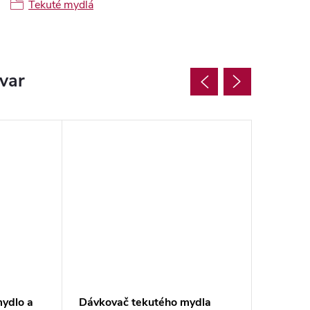
Tekuté mydlá
ovar
ydlo a
Dávkovač tekutého mydla
Dávkova