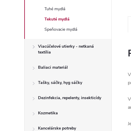
Tuhé mydlá
Tekuté mydlá
Speňovacie mydlá
Viacúčelové utierky - netkaná
textília
Baliaci materiál
V
p
Tašky, sáčky, hyg sáčky
Dezinfekcia, repelenty, insekticídy
V
a
Kozmetika
J
Kancelárske potreby