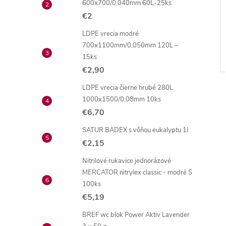
600x700/0,040mm 60L-25ks
00ml
transparent 1000ml
€2
€8,70 bez DPH
LDPE vrecia modré
€10,70
DO KOŠÍKA
DO KOŠÍKA
700x1100mm/0,050mm 120L –
Skladom
15ks
Kód:
S6B
Kód:
S4T
€2,90
LDPE vrecia čierne hrubé 280L
1000x1500/0,08mm 10ks
€6,70
SATUR BADEX s vôňou eukalyptu 1l
€2,15
Nitrilové rukavice jednorázové
MERCATOR nitrylex classic - modré S
100ks
€5,19
BREF wc blok Power Aktiv Lavender