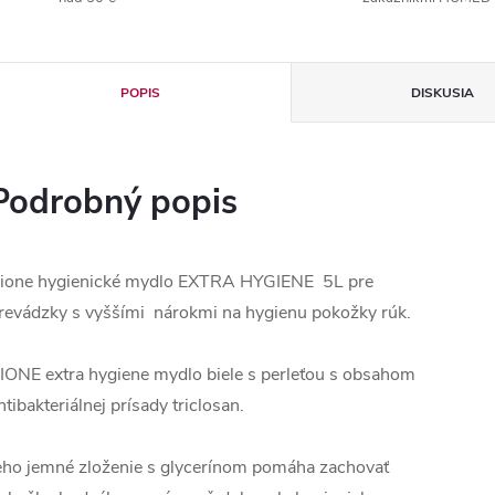
POPIS
DISKUSIA
Podrobný popis
ione hygienické mydlo EXTRA HYGIENE 5L pre
revádzky s vyššími nárokmi na hygienu pokožky rúk.
IONE extra hygiene mydlo biele s perleťou s obsahom
ntibakteriálnej prísady triclosan.
eho jemné zloženie s glycerínom pomáha zachovať