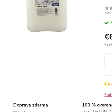
Kód:
€
€4,9
Jedn
cena
Znač
Doprava zdarma
100 % overen
nad 50 €
zákazníkmi HUMED