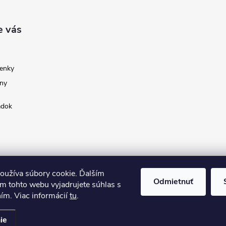
e vás
enky
ny
adok
oužíva súbory cookie. Ďalším
Odmietnuť
m tohto webu vyjadrujete súhlas s
ním. Viac informácií
tu
.
ie