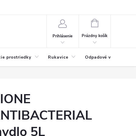
Možnosti platby
Blog
O nás
Kontakty
NÁKUPNÝ
KOŠÍK
Prázdny košík
Prihlásenie
cie prostriedky
Rukavice
Odpadové vrecia
IONE
NTIBACTERIAL
ydlo 5L