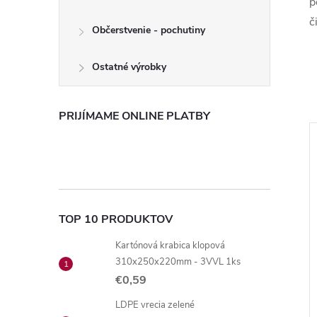
p
č
Občerstvenie - pochutiny
Ostatné výrobky
PRIJÍMAME ONLINE PLATBY
TOP 10 PRODUKTOV
Kartónová krabica klopová
310x250x220mm - 3VVL 1ks
€0,59
LDPE vrecia zelené
ekutého mydla
Dávkovač tekutého mydla