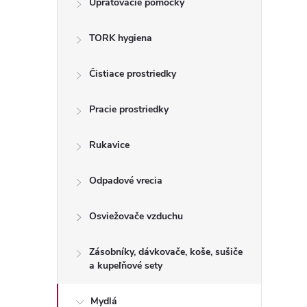
Upratovacie pomôcky
n
TORK hygiena
ý
p
Čistiace prostriedky
a
Pracie prostriedky
n
Rukavice
e
Odpadové vrecia
l
Osviežovače vzduchu
Zásobníky, dávkovače, koše, sušiče
a kupeľňové sety
Mydlá