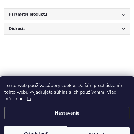
Parametre produktu
Diskusia
Z
Tento web používa súbory cookie. Ďalším prechádzaním
Blog
á
tohto webu vyjadrujete súhlas s ich používaním. Viac
informácií
tu
.
Informácie pre vás
p
Nastavenie
ä
Copyright 2026
HUMED
. Všetky práva vyhradené.
Odmietnuť