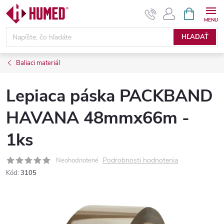
Prejsť
NÁKUPN
KOŠÍK
na
obsah
HĽADAŤ
Baliaci materiál
Lepiaca páska PACKBAND
HAVANA 48mmx66m -
1ks
Podrobnosti hodnotenia
Neohodnotené
Kód:
3105