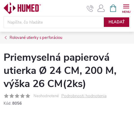
Prejsť
NÁKUPN
KOŠÍK
na
obsah
HĽADAŤ
Rolované utierky s perforáciou
Priemyselná papierová
utierka Ø 24 CM, 200 M,
výška 26 CM(2ks)
Podrobnosti hodnotenia
Neohodnotené
Kód:
8056