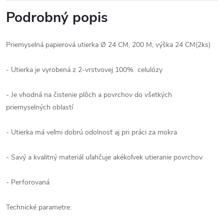
Podrobný popis
Priemyselná papierová utierka Ø 24 CM, 200 M, výška 24 CM(2ks)
- Utierka je vyrobená z 2-vrstvovej 100% celulózy
- Je vhodná na čistenie plôch a povrchov do všetkých
priemyselných oblastí
- Utierka má veľmi dobrú odolnosť aj pri práci za mokra
- Savý a kvalitný materiál uľahčuje akékoľvek utieranie povrchov
- Perforovaná
Technické parametre: