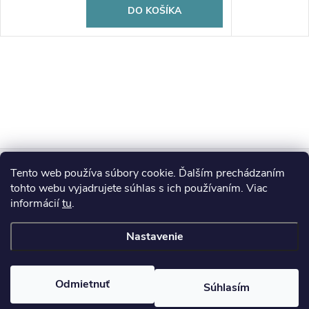
DO KOŠÍKA
Z
Tento web používa súbory cookie. Ďalším prechádzaním
Blog
á
tohto webu vyjadrujete súhlas s ich používaním. Viac
informácií
tu
.
Informácie pre vás
p
Nastavenie
ä
Copyright 2026
HUMED
. Všetky práva vyhradené.
Odmietnuť
Súhlasím
t
Vytvoril Shoptet