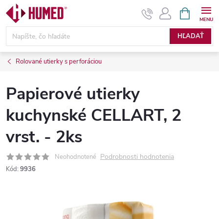
Prejsť
NÁKUPN
KOŠÍK
na
obsah
HĽADAŤ
Rolované utierky s perforáciou
Papierové utierky
kuchynské CELLART, 2
vrst. - 2ks
Podrobnosti hodnotenia
Neohodnotené
Kód:
9936