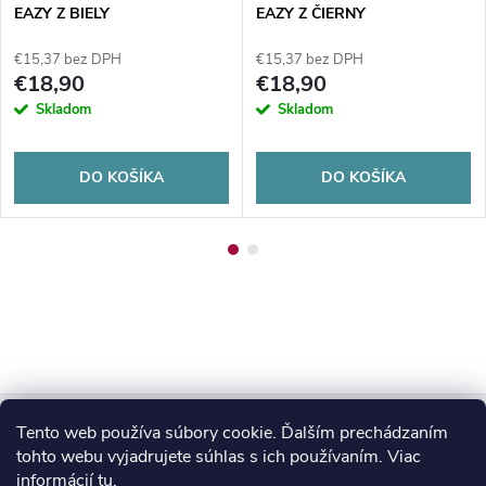
EAZY Z BIELY
EAZY Z ČIERNY
€15,37 bez DPH
€15,37 bez DPH
€18,90
€18,90
Skladom
Skladom
DO KOŠÍKA
DO KOŠÍKA
Z
Tento web používa súbory cookie. Ďalším prechádzaním
Blog
á
tohto webu vyjadrujete súhlas s ich používaním. Viac
informácií
tu
.