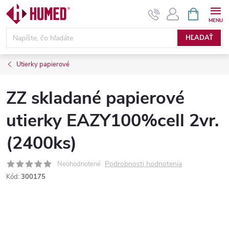
Prejsť
NÁKUPN
KOŠÍK
na
obsah
HĽADAŤ
Utierky papierové
ZZ skladané papierové
utierky EAZY100%cell 2vr.
(2400ks)
Podrobnosti hodnotenia
Neohodnotené
Kód:
300175