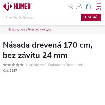
Prejsť
NÁKUPN
KOŠÍK
na
obsah
HĽADAŤ
Násady, tyče a teleskopické tyče
Násada drevená 170 cm,
bez závitu 24 mm
Podrobnosti hodnotenia
Neohodnotené
Kód:
2237