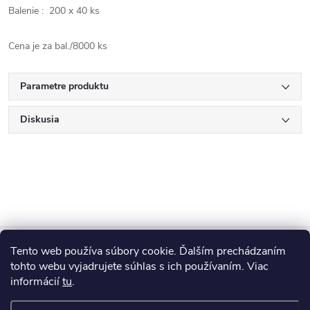
Balenie : 200 x 40 ks
Cena je za bal./8000 ks
Parametre produktu
Diskusia
Z
Tento web používa súbory cookie. Ďalším prechádzaním
Blog
á
tohto webu vyjadrujete súhlas s ich používaním. Viac
informácií
tu
.
Informácie pre vás