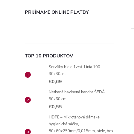
€3,21 bez DPH
€3,95
DO KOŠÍKA
DO KOŠÍKA
PRIJÍMAME ONLINE PLATBY
Skladom
Kód:
2236
Kód:
2237
TOP 10 PRODUKTOV
Servítky biele 1vrst. Linia 100
30x30cm
€0,69
Netkaná bavlnená handra ŠEDÁ
50x60 cm
€0,55
HDPE – Mikroténové dámske
hygienické sáčky,
80+60x250mm/0,015mm, biele, box