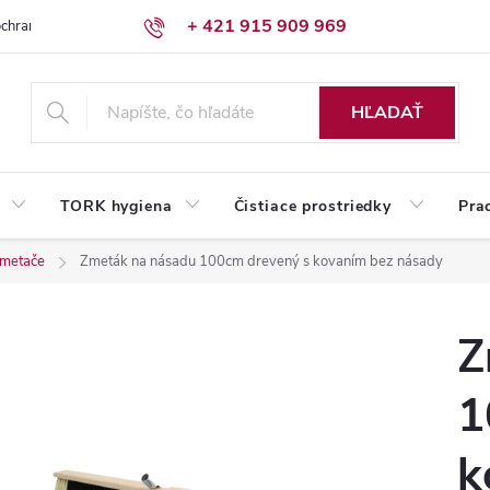
+ 421 915 909 969
chrany osobných údajov
Reklamačný poriadok
Humed pre firmy
HĽADAŤ
TORK hygiena
Čistiace prostriedky
Pra
 ometače
Zmeták na násadu 100cm drevený s kovaním bez násady
Z
1
k