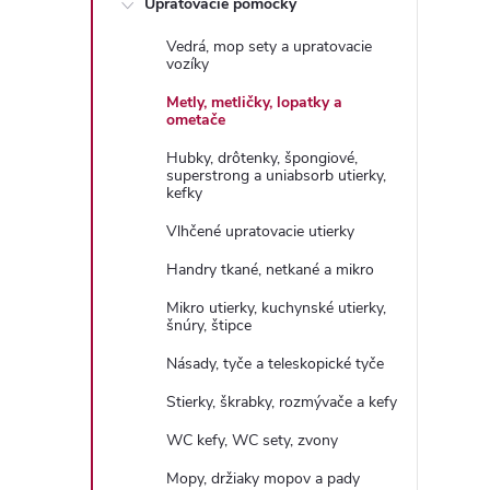
Upratovacie pomôcky
n
Vedrá, mop sety a upratovacie
ý
vozíky
Metly, metličky, lopatky a
p
ometače
Hubky, drôtenky, špongiové,
a
superstrong a uniabsorb utierky,
kefky
n
Vlhčené upratovacie utierky
Handry tkané, netkané a mikro
e
Mikro utierky, kuchynské utierky,
šnúry, štipce
l
Násady, tyče a teleskopické tyče
Stierky, škrabky, rozmývače a kefy
WC kefy, WC sety, zvony
Mopy, držiaky mopov a pady