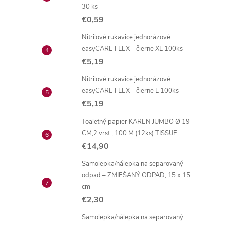
30 ks
€0,59
Nitrilové rukavice jednorázové
easyCARE FLEX – čierne XL 100ks
€5,19
Nitrilové rukavice jednorázové
easyCARE FLEX – čierne L 100ks
€5,19
Toaletný papier KAREN JUMBO Ø 19
CM,2 vrst., 100 M (12ks) TISSUE
€14,90
Samolepka/nálepka na separovaný
odpad – ZMIEŠANÝ ODPAD, 15 x 15
cm
€2,30
Samolepka/nálepka na separovaný