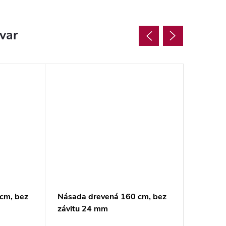
ovar
cm, bez
Násada drevená 160 cm, bez
Násada 
závitu 24 mm
závitu 