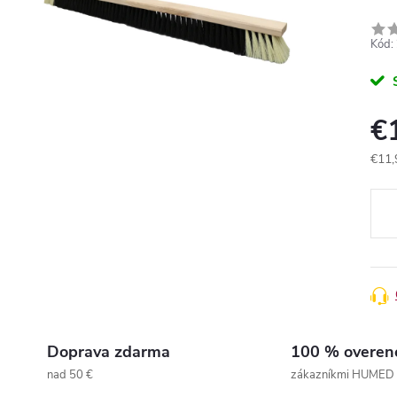
Kód:
€
€11,
Jedn
cena
Doprava zdarma
100 % overen
nad 50 €
zákazníkmi HUMED