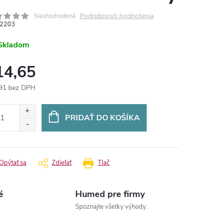
Podrobnosti hodnotenia
Neohodnotené
2203
Skladom
14,65
91 bez DPH
otková
:
PRIDAŤ DO KOŠÍKA
Opýtať sa
Zdieľať
Tlač
é
Humed pre firmy
Spoznajte všetky výhody.