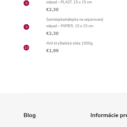
odpad – PLAST, 15 x 15 cm
€2,30
Samolepka/nálepka na separovaný
odpad – PAPIER, 15 x 15 cm
€2,30
AVA kryštalická sóda 1000g
€1,99
Z
á
Blog
Informácie pr