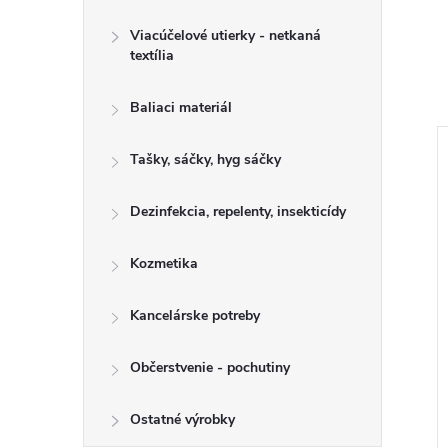
Viacúčelové utierky - netkaná
textília
Baliaci materiál
Tašky, sáčky, hyg sáčky
Dezinfekcia, repelenty, insekticídy
Kozmetika
Kancelárske potreby
Občerstvenie - pochutiny
vená 160 cm, bez
Násada drevená 170 cm, bez
mm
závitu 24 mm
Ostatné výrobky