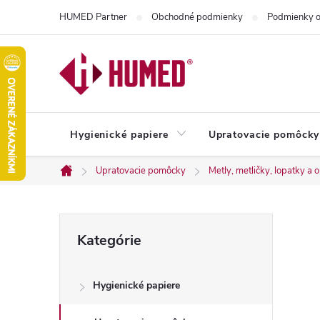
Prejsť
HUMED Partner
Obchodné podmienky
Podmienky o
na
obsah
Hygienické papiere
Upratovacie pomôcky
Upratovacie pomôcky
Metly, metličky, lopatky a
Domov
B
Preskočiť
Kategórie
kategórie
o
Hygienické papiere
č