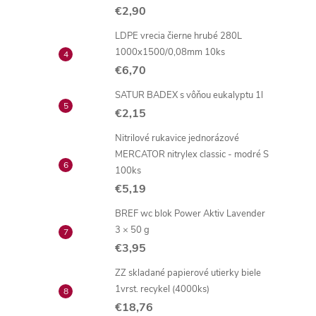
€2,90
LDPE vrecia čierne hrubé 280L
1000x1500/0,08mm 10ks
€6,70
SATUR BADEX s vôňou eukalyptu 1l
€2,15
Nitrilové rukavice jednorázové
MERCATOR nitrylex classic - modré S
100ks
€5,19
BREF wc blok Power Aktiv Lavender
3 × 50 g
€3,95
ZZ skladané papierové utierky biele
1vrst. recykel (4000ks)
€18,76