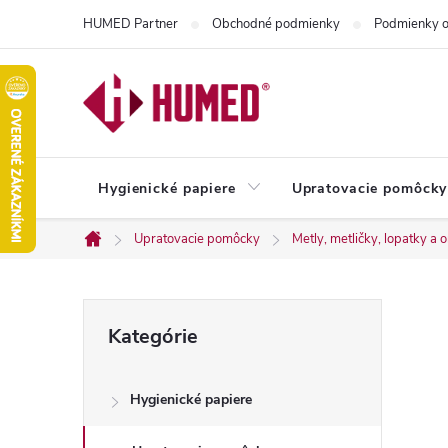
Prejsť
HUMED Partner
Obchodné podmienky
Podmienky o
na
obsah
Hygienické papiere
Upratovacie pomôcky
Upratovacie pomôcky
Metly, metličky, lopatky a
Domov
B
Preskočiť
Kategórie
kategórie
o
Hygienické papiere
č