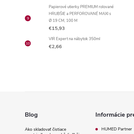
Papierové utierky PREMIUM rolované
HRUBŠIE a PERFOROVANÉ MAXI s
Ø 19 CM, 100 M
€15,93
VIR Expert na nábytok 350ml
€2,66
Z
á
Blog
Informácie pr
p
HUMED Partner
Ako skladovať čistiace