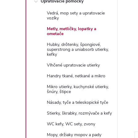
Upratovacie pomôcky
n
Vedrá, mop sety a upratovacie
ý
vozíky
Metly, metličky, lopatky a
p
ometače
Hubky, drôtenky, špongiové,
a
superstrong a uniabsorb utierky,
kefky
n
Vlhčené upratovacie utierky
Handry tkané, netkané a mikro
e
Mikro utierky, kuchynské utierky,
šnúry, štipce
l
Násady, tyče a teleskopické tyče
Stierky, škrabky, rozmývače a kefy
WC kefy, WC sety, zvony
Mopy, držiaky mopov a pady