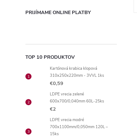
Kód:
2236
Kód:
2237
PRIJÍMAME ONLINE PLATBY
TOP 10 PRODUKTOV
Kartónová krabica klopová
310x250x220mm - 3VVL 1ks
€0,59
LDPE vrecia zelené
600x700/0,040mm 60L-25ks
€2
LDPE vrecia modré
700x1100mm/0,050mm 120L –
15ks