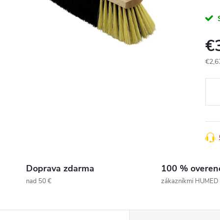
€
€2,6
Jedn
cena
Doprava zdarma
100 % overen
nad 50 €
zákazníkmi HUMED