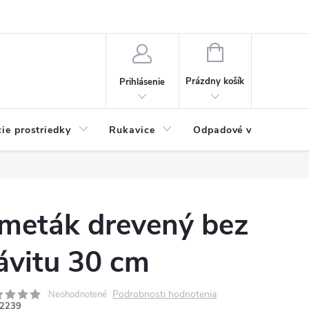
Možnosti platby
Blog
O nás
Kontakty
NÁKUPNÝ
KOŠÍK
Prázdny košík
Prihlásenie
cie prostriedky
Rukavice
Odpadové vrecia
meták drevený bez
ávitu 30 cm
Podrobnosti hodnotenia
Neohodnotené
2239