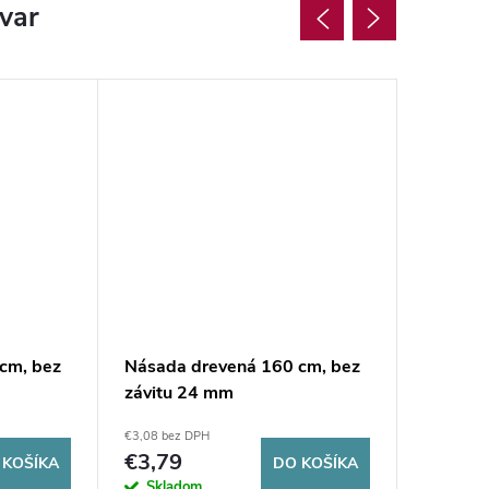
ovar
cm, bez
Násada drevená 160 cm, bez
Násada 
závitu 24 mm
závitu 
€3,08 bez DPH
€3,21 bez 
€3,79
€3,95
 KOŠÍKA
DO KOŠÍKA
Skladom
Sklad