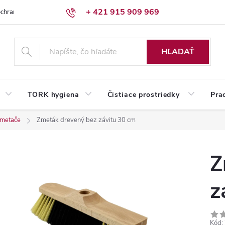
+ 421 915 909 969
chrany osobných údajov
Reklamačný poriadok
Humed pre firmy
HĽADAŤ
TORK hygiena
Čistiace prostriedky
Pra
 ometače
Zmeták drevený bez závitu 30 cm
Z
z
Kód: