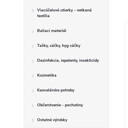
Viacúčelové utierky - netkaná
textília
Baliaci materiál
Tašky, sáčky, hyg sáčky
Dezinfekcia, repelenty, insekticídy
Kozmetika
Kancelárske potreby
vená 160 cm, bez
Násada drevená 170 cm, bez
mm
závitu 24 mm
Občerstvenie - pochutiny
€3,21 bez DPH
€3,95
Ostatné výrobky
DO KOŠÍKA
DO KOŠÍKA
Skladom