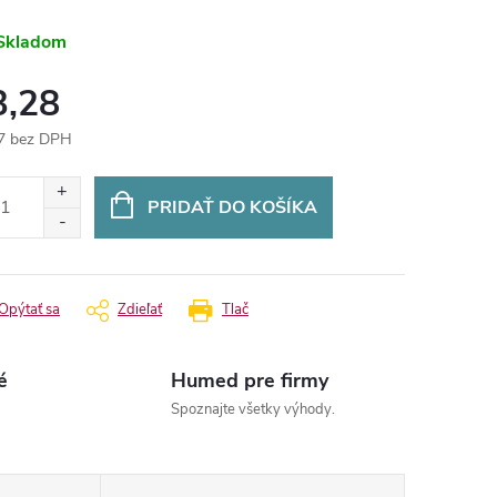
Skladom
3,28
7 bez DPH
otková
:
PRIDAŤ DO KOŠÍKA
Opýtať sa
Zdieľať
Tlač
é
Humed pre firmy
Spoznajte všetky výhody.