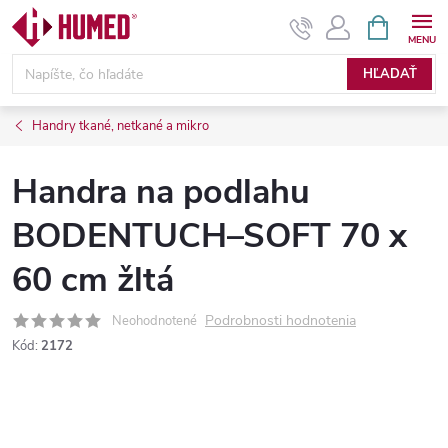
Prejsť
NÁKUPN
KOŠÍK
na
obsah
HĽADAŤ
Handry tkané, netkané a mikro
Handra na podlahu
BODENTUCH–SOFT 70 x
60 cm žltá
Podrobnosti hodnotenia
Neohodnotené
Kód:
2172