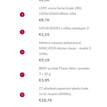
€2,90
LDPE vrecia čierne hrubé 280L
1000x1500/0,08mm 10ks
€6,70
SATUR BADEX s vôňou eukalyptu 1l
€2,15
Nitrilové rukavice jednorázové
MERCATOR nitrylex classic - modré S
100ks
€5,19
BREF wc blok Power Aktiv Lavender
3 × 50 g
€3,95
ZZ skladané papierové utierky biele
1vrst. recykel (4000ks)
€18,76