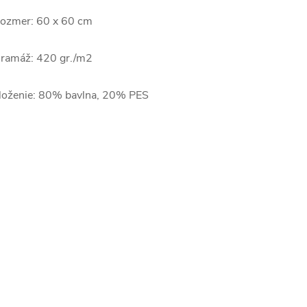
ozmer: 60 x 60 cm
ramáž: 420 gr./m2
loženie: 80% bavlna, 20% PES