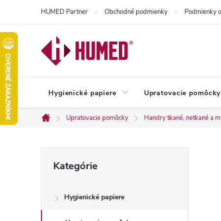
Prejsť
HUMED Partner
Obchodné podmienky
Podmienky o
na
obsah
Hygienické papiere
Upratovacie pomôcky
Upratovacie pomôcky
Handry tkané, netkané a m
Domov
B
Preskočiť
Kategórie
kategórie
o
Hygienické papiere
č