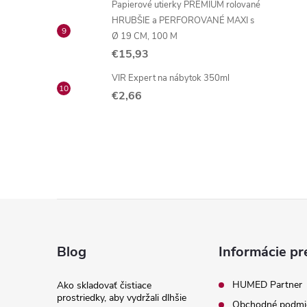
Papierové utierky PREMIUM rolované
HRUBŠIE a PERFOROVANÉ MAXI s
Ø 19 CM, 100 M
€15,93
VIR Expert na nábytok 350ml
€2,66
Z
á
Blog
Informácie pr
p
HUMED Partner
Ako skladovať čistiace
prostriedky, aby vydržali dlhšie
Obchodné podmi