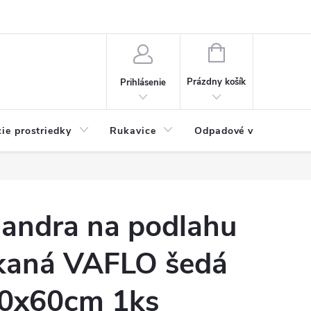
Možnosti platby
Blog
O nás
Kontakty
NÁKUPNÝ
KOŠÍK
Prázdny košík
Prihlásenie
cie prostriedky
Rukavice
Odpadové vrecia
andra na podlahu
kaná VAFLO šedá
0x60cm 1ks