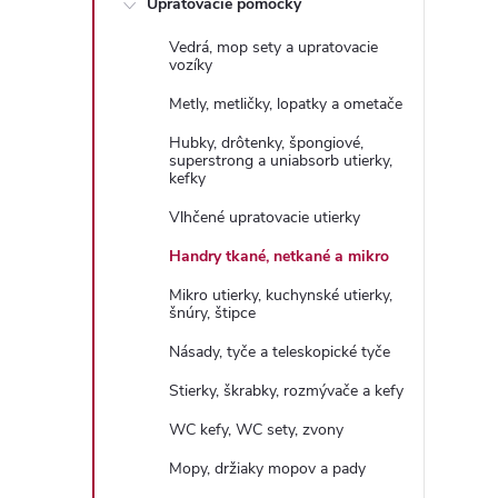
Upratovacie pomôcky
n
Vedrá, mop sety a upratovacie
ý
vozíky
Metly, metličky, lopatky a ometače
p
Hubky, drôtenky, špongiové,
superstrong a uniabsorb utierky,
a
kefky
Vlhčené upratovacie utierky
n
Handry tkané, netkané a mikro
e
Mikro utierky, kuchynské utierky,
šnúry, štipce
l
Násady, tyče a teleskopické tyče
Stierky, škrabky, rozmývače a kefy
WC kefy, WC sety, zvony
Mopy, držiaky mopov a pady