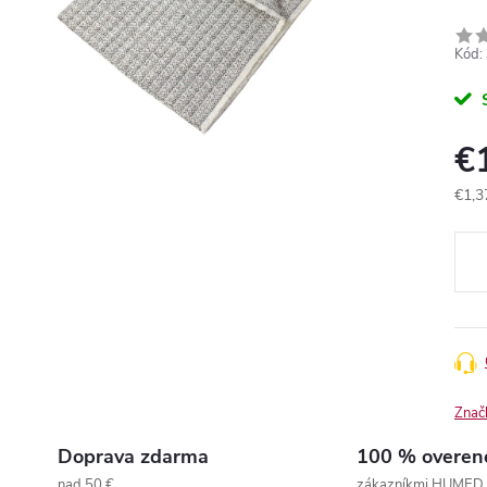
Kód:
€
€1,3
Jedn
cena
Znač
Doprava zdarma
100 % overen
nad 50 €
zákazníkmi HUMED