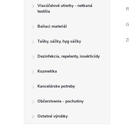
Viacúčelové utierky - netkaná
R
textília
G
Baliaci materiál
Z
Tašky, sáčky, hyg sáčky
Dezinfekcia, repelenty, insekticídy
Kozmetika
Kancelárske potreby
Občerstvenie - pochutiny
Ostatné výrobky