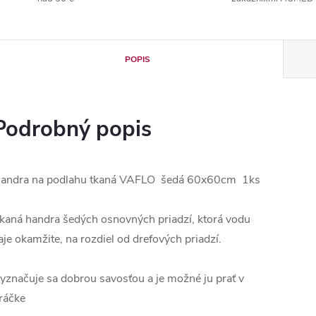
POPIS
Podrobný popis
andra na podlahu tkaná VAFLO šedá 60x60cm 1ks
kaná handra šedých osnovných priadzí, ktorá vodu
aje okamžite, na rozdiel od drefových priadzí.
yznačuje sa dobrou savosťou a je možné ju prať v
ráčke