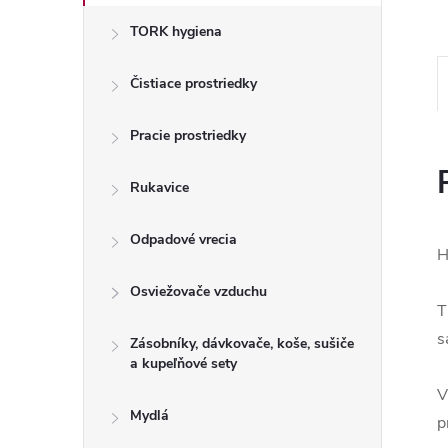
TORK hygiena
Čistiace prostriedky
Pracie prostriedky
Rukavice
Odpadové vrecia
H
Osviežovače vzduchu
T
s
Zásobníky, dávkovače, koše, sušiče
a kupeľňové sety
V
Mydlá
p