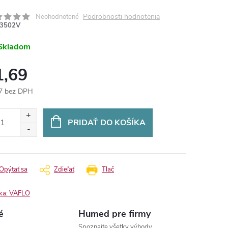
Podrobnosti hodnotenia
Neohodnotené
3502V
Skladom
1,69
7 bez DPH
otková
:
PRIDAŤ DO KOŠÍKA
Opýtať sa
Zdieľať
Tlač
ka:
VAFLO
é
Humed pre firmy
Spoznajte všetky výhody.