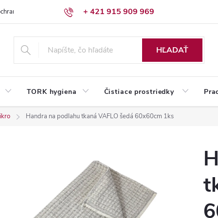
+ 421 915 909 969
chrany osobných údajov
Reklamačný poriadok
Humed pre firmy
HĽADAŤ
TORK hygiena
Čistiace prostriedky
Pra
ikro
Handra na podlahu tkaná VAFLO šedá 60x60cm 1ks
H
t
6