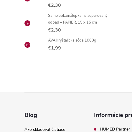
€2,30
Samolepka/nálepka na separovaný
odpad – PAPIER, 15 x 15 cm
€2,30
AVA kryštalická sóda 1000g
€1,99
Z
á
Blog
Informácie pr
p
HUMED Partner
Ako skladovať čistiace