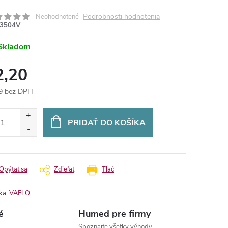
Podrobnosti hodnotenia
Neohodnotené
3504V
Skladom
2,20
9 bez DPH
otková
:
PRIDAŤ DO KOŠÍKA
Opýtať sa
Zdieľať
Tlač
ka:
VAFLO
é
Humed pre firmy
Spoznajte všetky výhody.