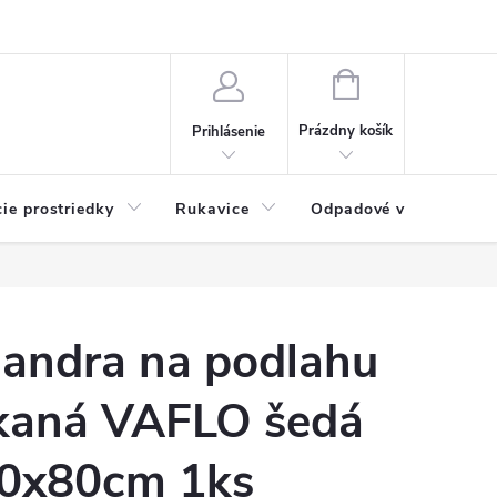
Možnosti platby
Blog
O nás
Kontakty
NÁKUPNÝ
KOŠÍK
Prázdny košík
Prihlásenie
cie prostriedky
Rukavice
Odpadové vrecia
andra na podlahu
kaná VAFLO šedá
0x80cm 1ks