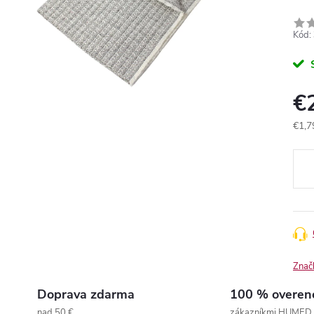
Kód:
€
€1,7
Jedn
cena
Znač
Doprava zdarma
100 % overen
nad 50 €
zákazníkmi HUMED