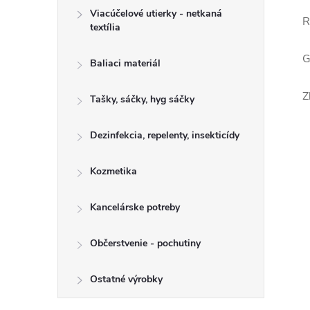
Viacúčelové utierky - netkaná
R
textília
G
Baliaci materiál
Z
Tašky, sáčky, hyg sáčky
Dezinfekcia, repelenty, insekticídy
Kozmetika
Kancelárske potreby
Občerstvenie - pochutiny
Ostatné výrobky