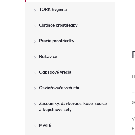
TORK hygiena
Čistiace prostriedky
Pracie prostriedky
Rukavice
Odpadové vrecia
H
Osviežovače vzduchu
T
s
Zásobníky, dávkovače, koše, sušiče
a kupeľňové sety
V
Mydlá
p