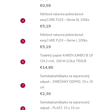
€0,59
Nitrilové rukavice jednorázové
easyCARE FLEX – čierne XL 100ks
€5,19
Nitrilové rukavice jednorázové
easyCARE FLEX – čierne L 100ks
€5,19
Toaletný papier KAREN JUMBO Ø 19
CM,2 vrst., 100 M (12ks) TISSUE
€14,90
Samolepka/nálepka na separovaný
odpad – ZMIEŠANÝ ODPAD, 15 x 15
cm
€2,30
Samolepka/nálepka na separovaný
odpad – PLAST, 15 x 15 cm