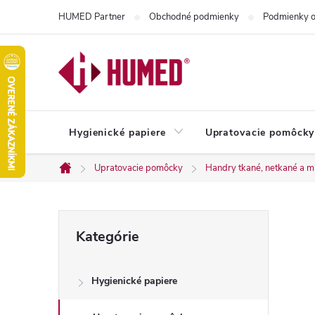
Prejsť
HUMED Partner
Obchodné podmienky
Podmienky o
na
obsah
Hygienické papiere
Upratovacie pomôcky
Upratovacie pomôcky
Handry tkané, netkané a m
Domov
B
Preskočiť
Kategórie
kategórie
o
Hygienické papiere
č