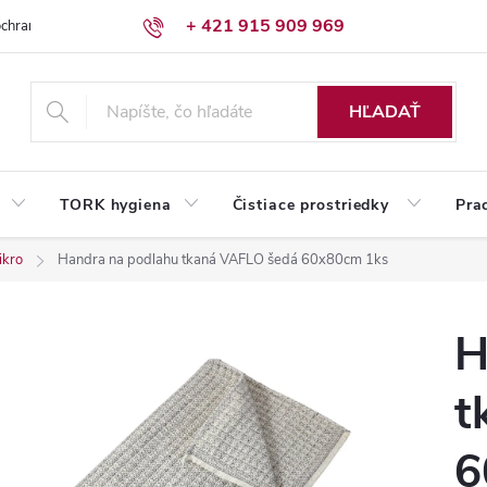
+ 421 915 909 969
chrany osobných údajov
Reklamačný poriadok
Humed pre firmy
HĽADAŤ
TORK hygiena
Čistiace prostriedky
Pra
ikro
Handra na podlahu tkaná VAFLO šedá 60x80cm 1ks
H
t
6