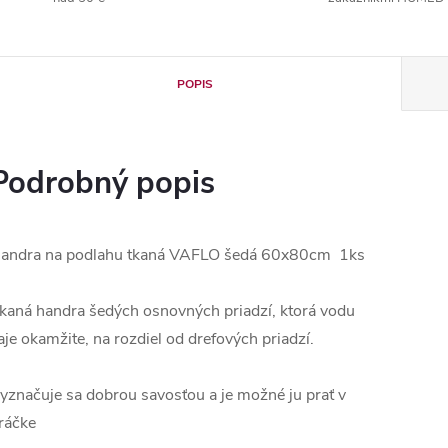
POPIS
Podrobný popis
andra na podlahu tkaná VAFLO šedá 60x80cm 1ks
kaná handra šedých osnovných priadzí, ktorá vodu
aje okamžite, na rozdiel od drefových priadzí.
yznačuje sa dobrou savosťou a je možné ju prať v
ráčke