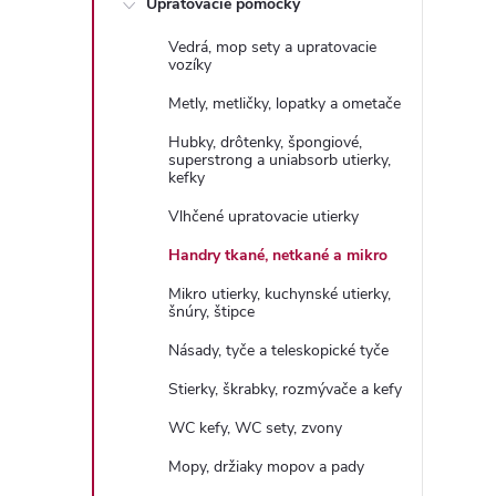
Upratovacie pomôcky
n
Vedrá, mop sety a upratovacie
ý
vozíky
Metly, metličky, lopatky a ometače
p
Hubky, drôtenky, špongiové,
superstrong a uniabsorb utierky,
a
kefky
Vlhčené upratovacie utierky
n
Handry tkané, netkané a mikro
e
Mikro utierky, kuchynské utierky,
šnúry, štipce
l
Násady, tyče a teleskopické tyče
Stierky, škrabky, rozmývače a kefy
WC kefy, WC sety, zvony
Mopy, držiaky mopov a pady